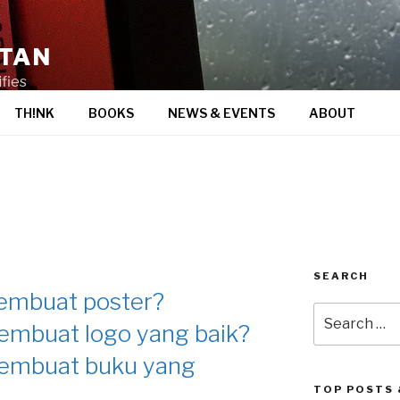
STAN
fies
TH!NK
BOOKS
NEWS & EVENTS
ABOUT
SEARCH
embuat poster?
Search
mbuat logo yang baik?
for:
embuat buku yang
TOP POSTS 