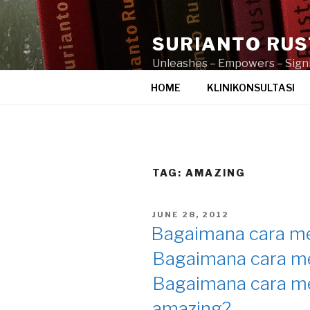
Skip
to
SURIANTO RU
content
Unleashes – Empowers – Signi
HOME
KLINIKONSULTASI
TAG:
AMAZING
POSTED
JUNE 28, 2012
ON
Bagaimana cara m
Bagaimana cara me
Bagaimana cara m
amazing?