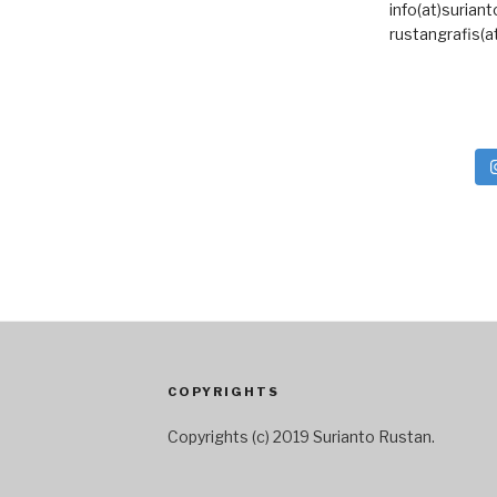
info(at)surian
rustangrafis(a
COPYRIGHTS
Copyrights (c) 2019 Surianto Rustan.