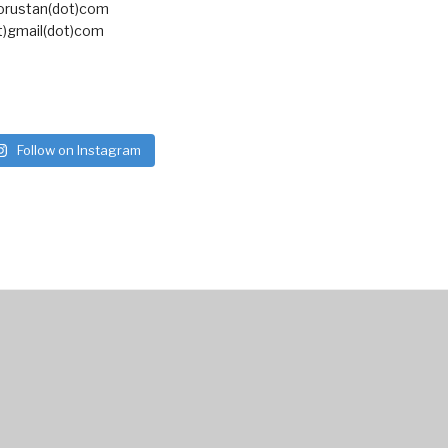
torustan(dot)com
t)gmail(dot)com
Follow on Instagram