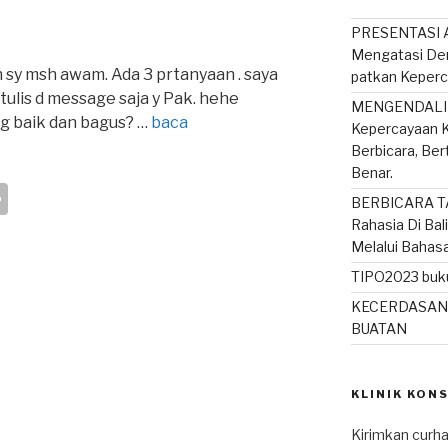
PRESENTASI A
Mengatasi De
 sy msh awam. Ada 3 prtanyaan . saya
patkan Keperc
y tulis d message saja y Pak. hehe
MENGENDALIK
g baik dan bagus? …
baca
Kepercayaan K
Berbicara, Be
Benar.
S
BERBICARA T
h
Rahasia Di Bal
Melalui Bahas
ar
TIPO2023 buku
e
KECERDASAN
BUATAN
KLINIK KON
Kirimkan curha