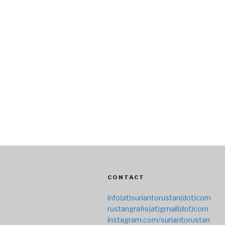
CONTACT
info(at)suriantorustan(dot)com
rustangrafis(at)gmail(dot)com
instagram.com/suriantorustan