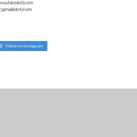
torustan(dot)com
t)gmail(dot)com
Follow on Instagram