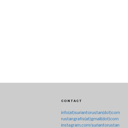
CONTACT
info(at)suriantorustan(dot)com
rustangrafis(at)gmail(dot)com
instagram.com/suriantorustan