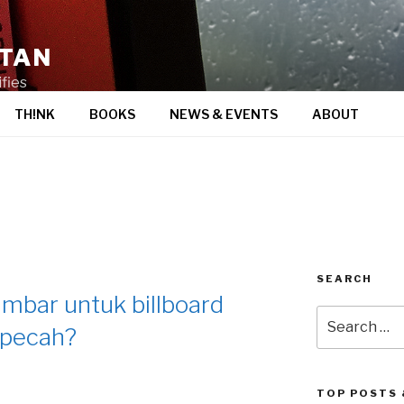
STAN
fies
TH!NK
BOOKS
NEWS & EVENTS
ABOUT
SEARCH
mbar untuk billboard
Search
 pecah?
for:
TOP POSTS 