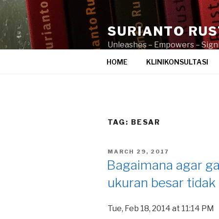
Skip
to
SURIANTO RU
content
Unleashes – Empowers – Signi
HOME
KLINIKONSULTASI
TAG:
BESAR
POSTED
MARCH 29, 2017
ON
Bagaimana agar ga
ukuran besar tidak
Tue, Feb 18, 2014 at 11:14 PM