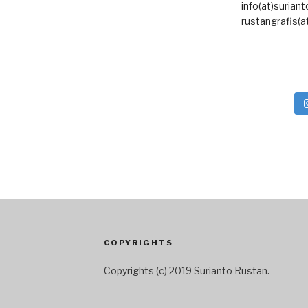
info(at)surian
rustangrafis(a
COPYRIGHTS
Copyrights (c) 2019 Surianto Rustan.