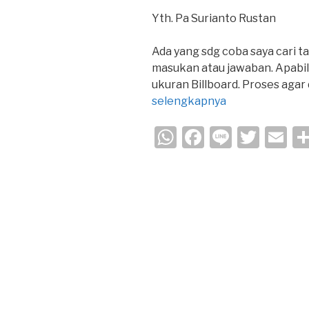
Yth. Pa Surianto Rustan
Ada yang sdg coba saya cari t
masukan atau jawaban. Apabil
ukuran Billboard. Proses agar 
selengkapnya
W
F
Li
T
E
h
a
n
wi
m
at
c
e
tt
ail
s
e
er
A
b
p
o
p
o
k