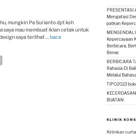
PRESENTASI A
Mengatasi De
ahu, mungkin Pa Surianto dpt ksh
patkan Keperc
a saya mau membuat iklan cetak untuk
MENGENDALIK
design saya terlihat …
baca
Kepercayaan K
Berbicara, Be
Benar.
S
BERBICARA T
h
Rahasia Di Bal
Melalui Bahas
ar
TIPO2023 buku
e
KECERDASAN
BUATAN
KLINIK KON
Kirimkan curha