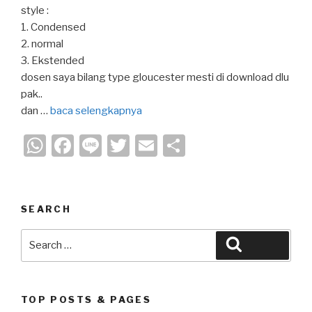
style :
1. Condensed
2. normal
3. Ekstended
dosen saya bilang type gloucester mesti di download dlu
pak..
dan …
baca selengkapnya
W
F
Li
T
E
S
h
a
n
wi
m
h
at
c
e
tt
ail
ar
s
e
er
e
SEARCH
A
b
Search
Search
p
o
for:
p
o
k
TOP POSTS & PAGES