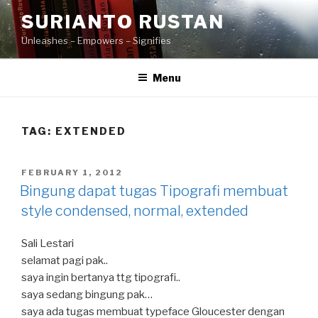
Skip
SURIANTO RUSTAN
to
Unleashes – Empowers – Signifies
content
Menu
TAG:
EXTENDED
POSTED
FEBRUARY 1, 2012
ON
Bingung dapat tugas Tipografi membuat
style condensed, normal, extended
Sali Lestari
selamat pagi pak..
saya ingin bertanya ttg tipografi..
saya sedang bingung pak…
saya ada tugas membuat typeface Gloucester dengan