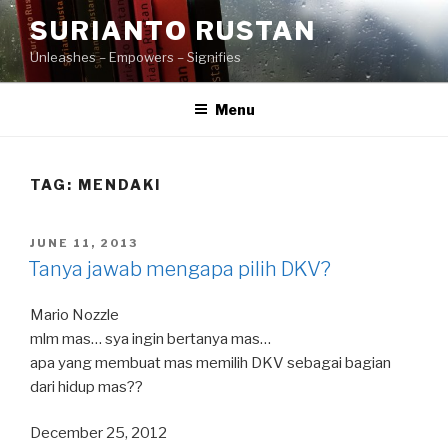
Skip
SURIANTO RUSTAN
to
Unleashes – Empowers – Signifies
content
Menu
TAG:
MENDAKI
POSTED
JUNE 11, 2013
ON
Tanya jawab mengapa pilih DKV?
Mario Nozzle
mlm mas… sya ingin bertanya mas…
apa yang membuat mas memilih DKV sebagai bagian
dari hidup mas??
December 25, 2012