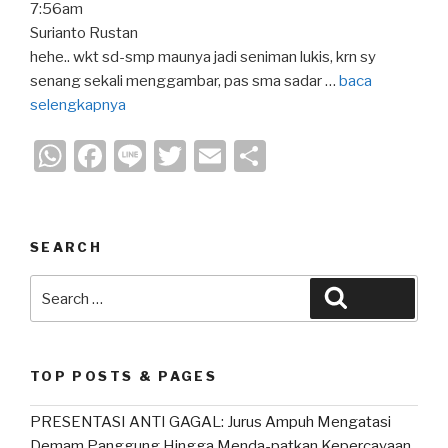
7:56am
Surianto Rustan
hehe.. wkt sd-smp maunya jadi seniman lukis, krn sy
senang sekali menggambar, pas sma sadar …
baca
selengkapnya
W
F
Li
T
E
S
h
a
n
wi
m
h
at
c
e
tt
ail
ar
s
e
er
e
SEARCH
A
b
Search
Search
p
o
for:
p
o
k
TOP POSTS & PAGES
PRESENTASI ANTI GAGAL: Jurus Ampuh Mengatasi
Demam Panggung Hingga Menda-patkan Kepercayaan