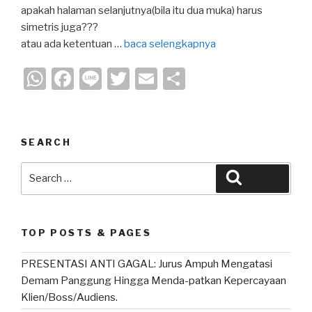
apakah halaman selanjutnya(bila itu dua muka) harus
simetris juga???
atau ada ketentuan …
baca selengkapnya
W
F
Li
T
E
S
h
a
n
wi
m
h
at
c
e
tt
ail
ar
s
e
er
e
SEARCH
A
b
Search
Search
p
o
for:
p
o
k
TOP POSTS & PAGES
PRESENTASI ANTI GAGAL: Jurus Ampuh Mengatasi
Demam Panggung Hingga Menda-patkan Kepercayaan
Klien/Boss/Audiens.