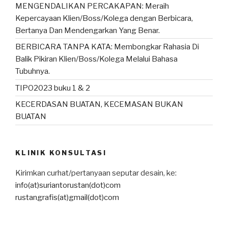
MENGENDALIKAN PERCAKAPAN: Meraih
Kepercayaan Klien/Boss/Kolega dengan Berbicara,
Bertanya Dan Mendengarkan Yang Benar.
BERBICARA TANPA KATA: Membongkar Rahasia Di
Balik Pikiran Klien/Boss/Kolega Melalui Bahasa
Tubuhnya.
TIPO2023 buku 1 & 2
KECERDASAN BUATAN, KECEMASAN BUKAN
BUATAN
KLINIK KONSULTASI
Kirimkan curhat/pertanyaan seputar desain, ke:
info(at)suriantorustan(dot)com
rustangrafis(at)gmail(dot)com