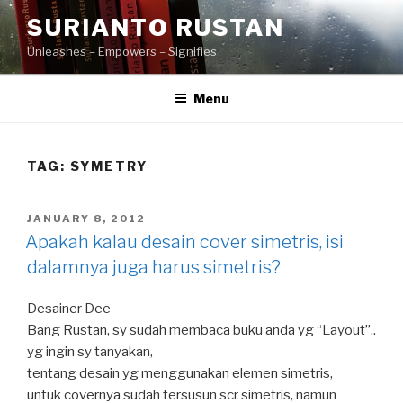
Skip
SURIANTO RUSTAN
to
Unleashes – Empowers – Signifies
content
Menu
TAG:
SYMETRY
POSTED
JANUARY 8, 2012
ON
Apakah kalau desain cover simetris, isi
dalamnya juga harus simetris?
Desainer Dee
Bang Rustan, sy sudah membaca buku anda yg “Layout”..
yg ingin sy tanyakan,
tentang desain yg menggunakan elemen simetris,
untuk covernya sudah tersusun scr simetris, namun