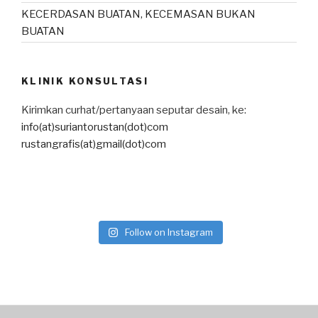
KECERDASAN BUATAN, KECEMASAN BUKAN
BUATAN
KLINIK KONSULTASI
Kirimkan curhat/pertanyaan seputar desain, ke:
info(at)suriantorustan(dot)com
rustangrafis(at)gmail(dot)com
Follow on Instagram