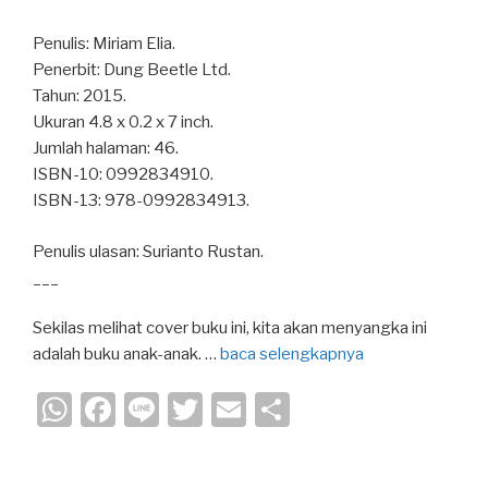
Penulis: Miriam Elia.
Penerbit: Dung Beetle Ltd.
Tahun: 2015.
Ukuran 4.8 x 0.2 x 7 inch.
Jumlah halaman: 46.
ISBN-10: 0992834910.
ISBN-13: 978-0992834913.
Penulis ulasan: Surianto Rustan.
___
Sekilas melihat cover buku ini, kita akan menyangka ini
adalah buku anak-anak. …
baca selengkapnya
W
F
Li
T
E
S
h
a
n
wi
m
h
at
c
e
tt
ail
ar