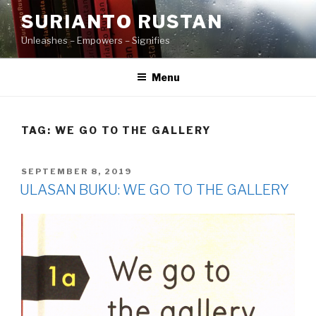
Skip
SURIANTO RUSTAN
to
Unleashes – Empowers – Signifies
content
Menu
TAG:
WE GO TO THE GALLERY
POSTED
SEPTEMBER 8, 2019
ON
ULASAN BUKU: WE GO TO THE GALLERY