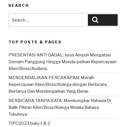
s
e
er
e
SEARCH
A
b
Search
Search
p
o
for:
p
o
k
TOP POSTS & PAGES
PRESENTASI ANTI GAGAL: Jurus Ampuh Mengatasi
Demam Panggung Hingga Menda-patkan Kepercayaan
Klien/Boss/Audiens.
MENGENDALIKAN PERCAKAPAN: Meraih
Kepercayaan Klien/Boss/Kolega dengan Berbicara,
Bertanya Dan Mendengarkan Yang Benar.
BERBICARA TANPA KATA: Membongkar Rahasia Di
Balik Pikiran Klien/Boss/Kolega Melalui Bahasa
Tubuhnya.
TIPO2023 buku 1 & 2