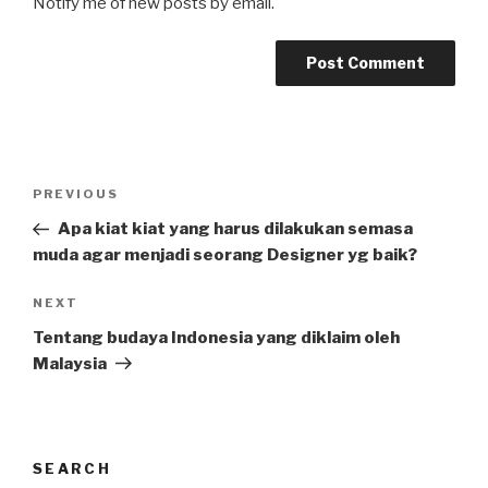
Notify me of new posts by email.
Post
Previous
PREVIOUS
navigation
Post
Apa kiat kiat yang harus dilakukan semasa
muda agar menjadi seorang Designer yg baik?
Next
NEXT
Post
Tentang budaya Indonesia yang diklaim oleh
Malaysia
SEARCH