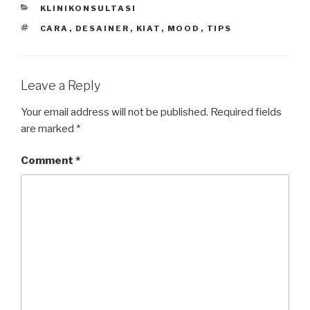
s
e
er
e
CATEGORIES
KLINIKONSULTASI
A
b
TAGS
CARA
,
DESAINER
,
KIAT
,
MOOD
,
TIPS
p
o
p
o
k
Leave a Reply
Your email address will not be published.
Required fields
are marked
*
Comment
*