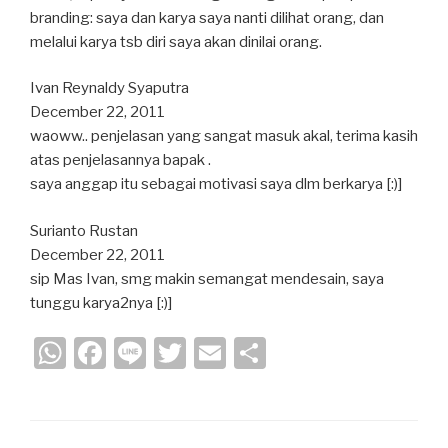
branding: saya dan karya saya nanti dilihat orang, dan
melalui karya tsb diri saya akan dinilai orang.
Ivan Reynaldy Syaputra
December 22, 2011
waoww.. penjelasan yang sangat masuk akal, terima kasih
atas penjelasannya bapak .
saya anggap itu sebagai motivasi saya dlm berkarya [:)]
Surianto Rustan
December 22, 2011
sip Mas Ivan, smg makin semangat mendesain, saya
tunggu karya2nya [:)]
W
F
Li
T
E
S
h
a
n
wi
m
h
at
c
e
tt
ail
ar