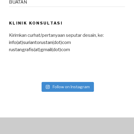
BUATAN
KLINIK KONSULTASI
Kirimkan curhat/pertanyaan seputar desain, ke:
info(at)suriantorustan(dot)com
rustangrafis(at)gmail(dot)com
Follow on Instagram