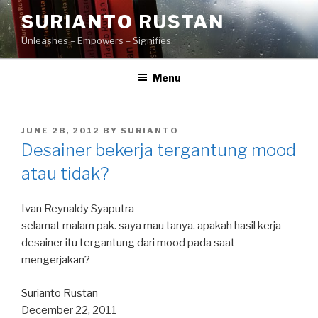
Skip
SURIANTO RUSTAN
to
Unleashes – Empowers – Signifies
content
Menu
POSTED
JUNE 28, 2012
BY
SURIANTO
ON
Desainer bekerja tergantung mood
atau tidak?
Ivan Reynaldy Syaputra
selamat malam pak. saya mau tanya. apakah hasil kerja
desainer itu tergantung dari mood pada saat
mengerjakan?
Surianto Rustan
December 22, 2011