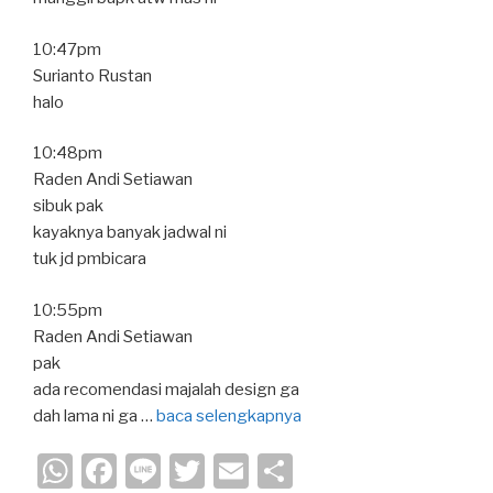
10:47pm
Surianto Rustan
halo
10:48pm
Raden Andi Setiawan
sibuk pak
kayaknya banyak jadwal ni
tuk jd pmbicara
10:55pm
Raden Andi Setiawan
pak
ada recomendasi majalah design ga
dah lama ni ga …
baca selengkapnya
W
F
Li
T
E
S