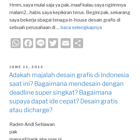
Hmm..saya mulai saja ya pak..maaf kalau saya ngirimnya
malam2…habis saya kepikiran terus. Begini pak, sekarang
saya bekerja sbagai tenaga in-house desain grafis di
sebuah perusahaan di …
baca selengkapnya
W
F
Li
T
E
S
h
a
n
wi
m
h
at
c
e
tt
ail
ar
POSTED
JUNE 11, 2013
s
e
er
e
ON
Adakah majalah desain grafis di Indonesia
A
b
saat ini? Bagaimana mendesain dengan
p
o
deadline super singkat? Bagaimana
p
o
supaya dapat ide cepat? Desain gratis
atau dicharge?
k
Raden Andi Setiawan
pak
manggil bapk atw mas ni