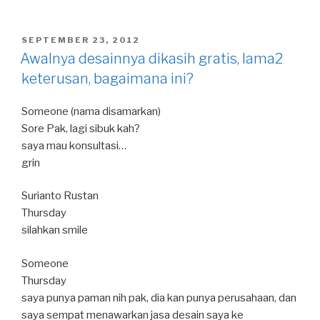
h
a
n
wi
m
h
at
c
e
tt
ail
ar
POSTED
SEPTEMBER 23, 2012
s
e
er
e
ON
Awalnya desainnya dikasih gratis, lama2
A
b
keterusan, bagaimana ini?
p
o
Someone (nama disamarkan)
p
o
Sore Pak, lagi sibuk kah?
k
saya mau konsultasi…
grin
Surianto Rustan
Thursday
silahkan smile
Someone
Thursday
saya punya paman nih pak, dia kan punya perusahaan, dan
saya sempat menawarkan jasa desain saya ke