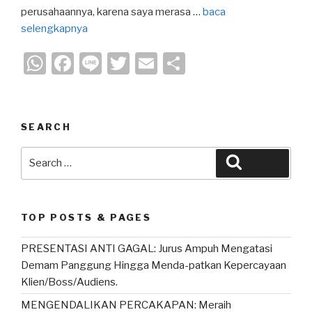
perusahaannya, karena saya merasa …
baca
selengkapnya
W
F
Li
T
E
S
h
a
n
wi
m
h
at
c
e
tt
ail
ar
s
e
er
e
SEARCH
A
b
Search
Search
p
o
for:
p
o
k
TOP POSTS & PAGES
PRESENTASI ANTI GAGAL: Jurus Ampuh Mengatasi
Demam Panggung Hingga Menda-patkan Kepercayaan
Klien/Boss/Audiens.
MENGENDALIKAN PERCAKAPAN: Meraih