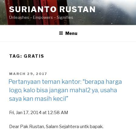
Skip
SURIANTO RUSTAN
to
Unleashes – Empowers – Signifies
content
Menu
TAG:
GRATIS
POSTED
MARCH 29, 2017
ON
Pertanyaan teman kantor: “berapa harga
logo, kalo bisa jangan mahal2 ya, usaha
saya kan masih kecil”
Fri, Jan 17, 2014 at 12:58 AM
Dear Pak Rustan, Salam Sejahtera untk bapak.