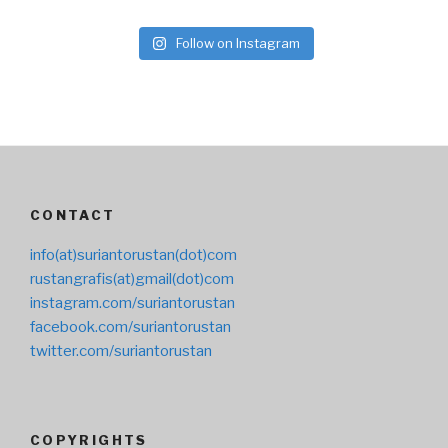
Follow on Instagram
CONTACT
info(at)suriantorustan(dot)com
rustangrafis(at)gmail(dot)com
instagram.com/suriantorustan
facebook.com/suriantorustan
twitter.com/suriantorustan
COPYRIGHTS