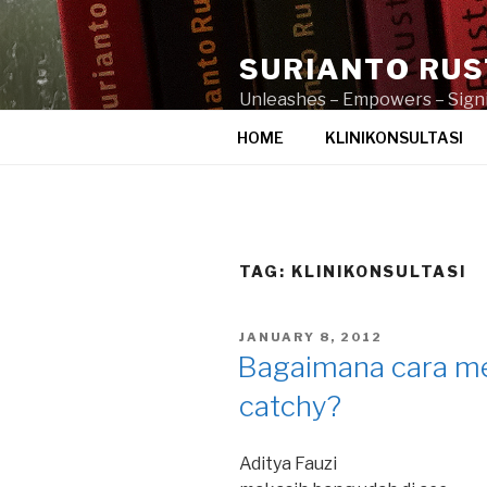
Skip
to
SURIANTO RU
content
Unleashes – Empowers – Signi
HOME
KLINIKONSULTASI
TAG:
KLINIKONSULTASI
POSTED
JANUARY 8, 2012
ON
Bagaimana cara m
catchy?
Aditya Fauzi