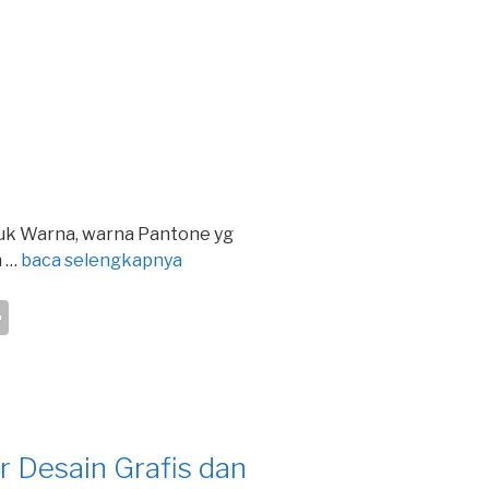
tuk Warna, warna Pantone yg
n …
baca selengkapnya
S
h
ar
e
 Desain Grafis dan