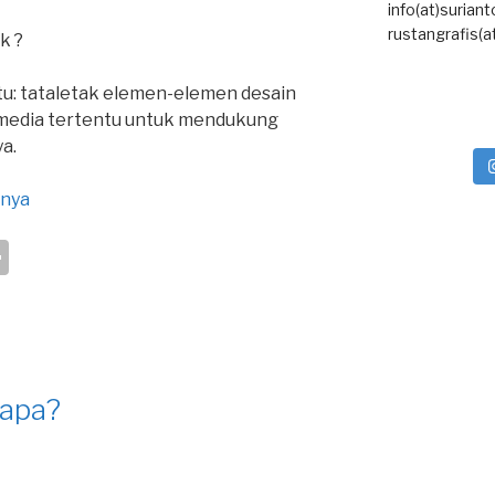
info(at)surian
rustangrafis(a
k ?
 itu: tataletak elemen-elemen desain
 media tertentu untuk mendukung
a.
pnya
S
h
ar
e
 apa?