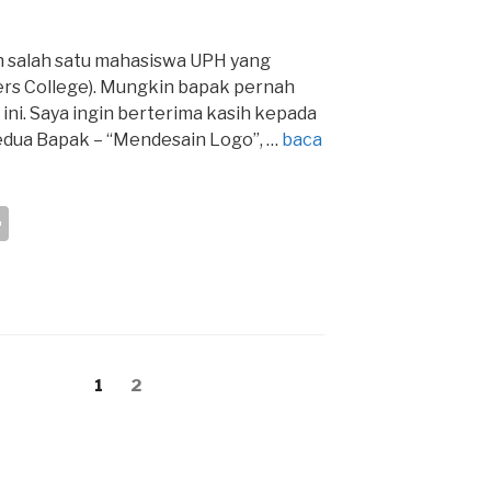
h salah satu mahasiswa UPH yang
ers College). Mungkin bapak pernah
ni. Saya ingin berterima kasih kepada
edua Bapak – “Mendesain Logo”, …
baca
S
h
ar
e
Page
Page
1
2