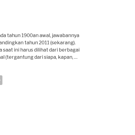
pada tahun 1900an awal, jawabannya
andingkan tahun 2011 (sekarang).
aat ini harus dilihat dari berbagai
al (tergantung dari siapa, kapan, …
S
h
ar
e