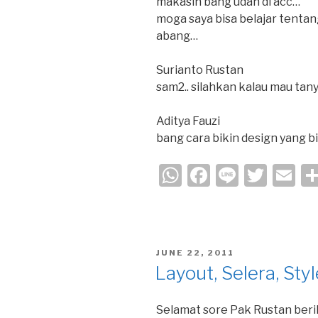
makasih bang udah di acc…
moga saya bisa belajar tentan
abang…
Surianto Rustan
sam2.. silahkan kalau mau tan
Aditya Fauzi
bang cara bikin design yang b
W
F
Li
T
E
h
a
n
wi
m
at
c
e
tt
ail
s
e
er
POSTED
JUNE 22, 2011
A
b
ON
Layout, Selera, Styl
p
o
p
o
Selamat sore Pak Rustan beri