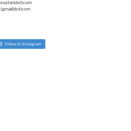
torustan(dot)com
t)gmail(dot)com
Follow on Instagram