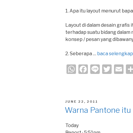
k
1. Apa itu layout menurut bapa
Layout di dalam desain grafis
terhadap suatu bidang dalam
konsep / pesan yang dibawany
2. Seberapa …
baca selengka
W
F
Li
T
E
h
a
n
wi
m
at
c
e
tt
ail
s
e
er
POSTED
JUNE 22, 2011
A
b
ON
Warna Pantone itu
p
o
p
o
Today
Report · 5:51pm