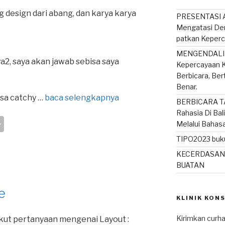
g design dari abang, dan karya karya
PRESENTASI A
Mengatasi De
patkan Keperc
MENGENDALIK
ya2, saya akan jawab sebisa saya
Kepercayaan K
Berbicara, Be
Benar.
isa catchy …
baca selengkapnya
BERBICARA T
Rahasia Di Bal
S
Melalui Bahas
h
TIPO2023 buku
ar
KECERDASAN
BUATAN
e
e
KLINIK KON
Kirimkan curha
kut pertanyaan mengenai Layout :