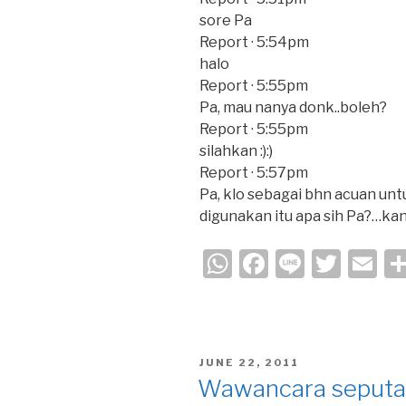
k
sore Pa
Report · 5:54pm
halo
Report · 5:55pm
Pa, mau nanya donk..boleh?
Report · 5:55pm
silahkan :):)
Report · 5:57pm
Pa, klo sebagai bhn acuan un
digunakan itu apa sih Pa?…ka
W
F
Li
T
E
h
a
n
wi
m
at
c
e
tt
ail
s
e
er
POSTED
JUNE 22, 2011
A
b
ON
Wawancara seputar