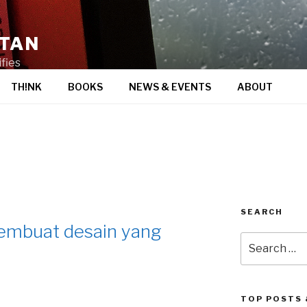
STAN
fies
TH!NK
BOOKS
NEWS & EVENTS
ABOUT
SEARCH
embuat desain yang
Search
for:
TOP POSTS 