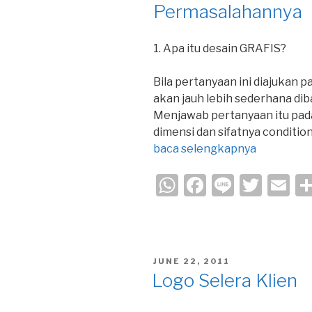
p
o
Permasalahannya
p
o
k
1. Apa itu desain GRAFIS?
Bila pertanyaan ini diajukan 
akan jauh lebih sederhana dib
Menjawab pertanyaan itu pada s
dimensi dan sifatnya condition
baca selengkapnya
W
F
Li
T
E
h
a
n
wi
m
at
c
e
tt
ail
s
e
er
POSTED
JUNE 22, 2011
A
b
ON
Logo Selera Klien
p
o