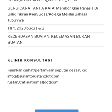
Bertanya Dan Mendengarkan Yang Benar.
BERBICARA TANPA KATA: Membongkar Rahasia Di
Balik Pikiran Klien/Boss/Kolega Melalui Bahasa
Tubuhnya.
TIPO2023 buku 1 & 2
KECERDASAN BUATAN, KECEMASAN BUKAN
BUATAN
KLINIK KONSULTASI
Kirimkan curhat/pertanyaan seputar desain, ke:
info(at)suriantorustan(dot)com
rustangrafis(at)gmail(dot)com