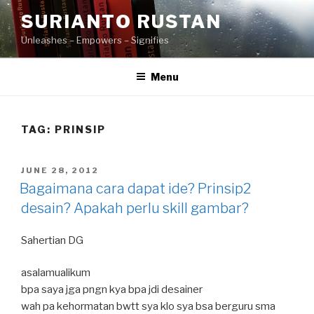
Skip
SURIANTO RUSTAN
to
Unleashes – Empowers – Signifies
content
Menu
TAG:
PRINSIP
POSTED
JUNE 28, 2012
ON
Bagaimana cara dapat ide? Prinsip2
desain? Apakah perlu skill gambar?
Sahertian DG
asalamualikum
bpa saya jga pngn kya bpa jdi desainer
wah pa kehormatan bwtt sya klo sya bsa berguru sma