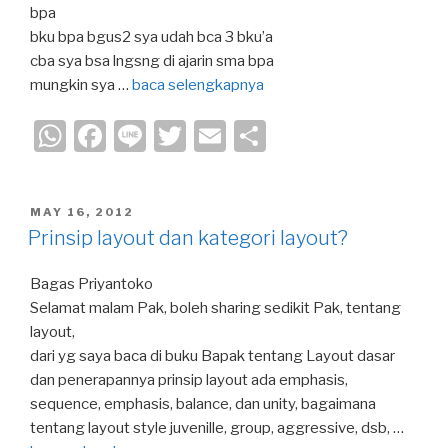
bpa
bku bpa bgus2 sya udah bca 3 bku’a
cba sya bsa lngsng di ajarin sma bpa
mungkin sya …
baca selengkapnya
W
F
Li
T
E
S
h
a
n
wi
m
h
at
c
e
tt
ail
ar
POSTED
MAY 16, 2012
s
e
er
e
ON
Prinsip layout dan kategori layout?
A
b
Bagas Priyantoko
p
o
Selamat malam Pak, boleh sharing sedikit Pak, tentang
p
o
layout,
k
dari yg saya baca di buku Bapak tentang Layout dasar
dan penerapannya prinsip layout ada emphasis,
sequence, emphasis, balance, dan unity, bagaimana
tentang layout style juvenille, group, aggressive, dsb, …