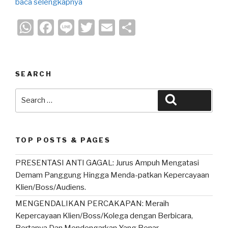
baca selengkapnya
W
F
Li
T
E
S
h
a
n
wi
m
h
at
c
e
tt
ail
ar
s
e
er
e
SEARCH
A
b
Search
Search
p
o
for:
p
o
k
TOP POSTS & PAGES
PRESENTASI ANTI GAGAL: Jurus Ampuh Mengatasi
Demam Panggung Hingga Menda-patkan Kepercayaan
Klien/Boss/Audiens.
MENGENDALIKAN PERCAKAPAN: Meraih
Kepercayaan Klien/Boss/Kolega dengan Berbicara,