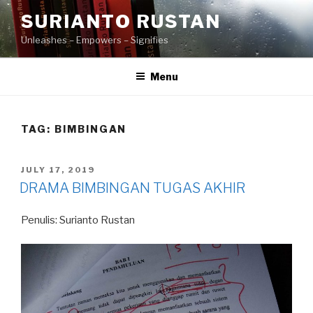
Skip
SURIANTO RUSTAN
to
Unleashes – Empowers – Signifies
content
Menu
TAG:
BIMBINGAN
POSTED
JULY 17, 2019
ON
DRAMA BIMBINGAN TUGAS AKHIR
Penulis: Surianto Rustan