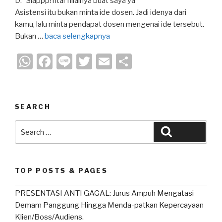
D: “Siappp! ntar nilainya buat saya ya”
Asistensi itu bukan minta ide dosen. Jadi idenya dari
kamu, lalu minta pendapat dosen mengenai ide tersebut.
Bukan …
baca selengkapnya
W
F
Li
T
E
S
h
a
n
wi
m
h
at
c
e
tt
ail
ar
s
e
er
e
SEARCH
A
b
Search
Search
p
o
for:
p
o
k
TOP POSTS & PAGES
PRESENTASI ANTI GAGAL: Jurus Ampuh Mengatasi
Demam Panggung Hingga Menda-patkan Kepercayaan
Klien/Boss/Audiens.