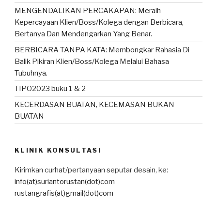
MENGENDALIKAN PERCAKAPAN: Meraih
Kepercayaan Klien/Boss/Kolega dengan Berbicara,
Bertanya Dan Mendengarkan Yang Benar.
BERBICARA TANPA KATA: Membongkar Rahasia Di
Balik Pikiran Klien/Boss/Kolega Melalui Bahasa
Tubuhnya.
TIPO2023 buku 1 & 2
KECERDASAN BUATAN, KECEMASAN BUKAN
BUATAN
KLINIK KONSULTASI
Kirimkan curhat/pertanyaan seputar desain, ke:
info(at)suriantorustan(dot)com
rustangrafis(at)gmail(dot)com