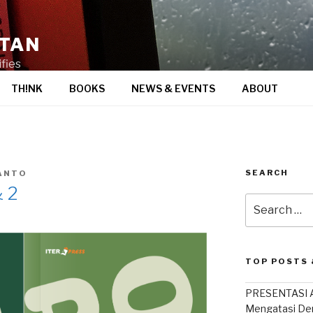
STAN
fies
TH!NK
BOOKS
NEWS & EVENTS
ABOUT
SEARCH
ANTO
 2
Search
for:
TOP POSTS 
PRESENTASI A
Mengatasi De