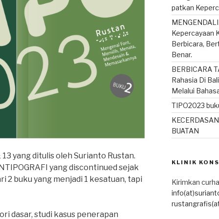
patkan Keperc
MENGENDALIK
Kepercayaan K
Berbicara, Be
Benar.
BERBICARA T
Rahasia Di Bal
Melalui Bahas
TIPO2023 buku
KECERDASAN
BUATAN
13 yang ditulis oleh Surianto Rustan.
KLINIK KON
TIPOGRAFI yang discontinued sejak
ari 2 buku yang menjadi 1 kesatuan, tapi
Kirimkan curha
info(at)surian
rustangrafis(a
ri dasar, studi kasus penerapan