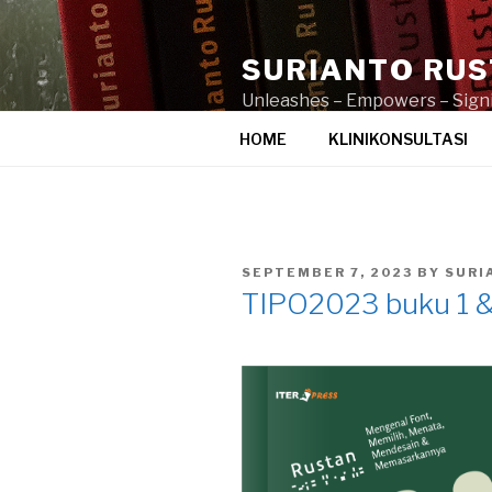
Skip
to
SURIANTO RU
content
Unleashes – Empowers – Signi
HOME
KLINIKONSULTASI
POSTED
SEPTEMBER 7, 2023
BY
SURI
ON
TIPO2023 buku 1 &