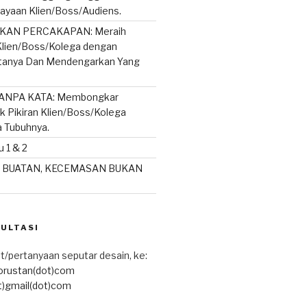
ayaan Klien/Boss/Audiens.
AN PERCAKAPAN: Meraih
lien/Boss/Kolega dengan
rtanya Dan Mendengarkan Yang
ANPA KATA: Membongkar
ik Pikiran Klien/Boss/Kolega
a Tubuhnya.
 1 & 2
 BUATAN, KECEMASAN BUKAN
SULTASI
t/pertanyaan seputar desain, ke:
torustan(dot)com
t)gmail(dot)com