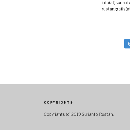
info(at)surian
rustangrafis(a
COPYRIGHTS
Copyrights (c) 2019 Surianto Rustan.