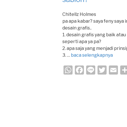
Chitellz Holmes
pa apa kabar? saya feny saya
desain grafis..
1. desain grafis yang baik atau
seperti apa ya pa?
2. apa saja yang menjadi prins
3. …
baca selengkapnya
W
F
Li
T
E
h
a
n
wi
m
at
c
e
tt
ail
s
e
er
A
b
p
o
p
o