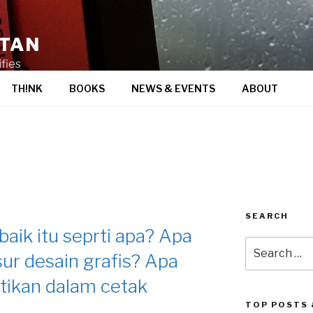
STAN
fies
TH!NK
BOOKS
NEWS & EVENTS
ABOUT
SEARCH
baik itu seprti apa? Apa
Search
sur desain grafis? Apa
for:
tikan dalam cetak
TOP POSTS 