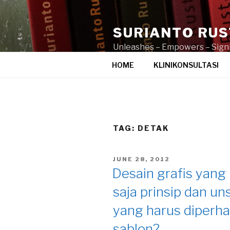
Skip
to
SURIANTO RU
content
Unleashes – Empowers – Signi
HOME
KLINIKONSULTASI
TAG:
DETAK
POSTED
JUNE 28, 2012
ON
Desain grafis yang 
saja prinsip dan un
yang harus diperha
sablon?