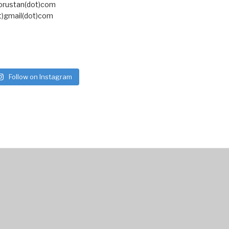
torustan(dot)com
t)gmail(dot)com
Follow on Instagram