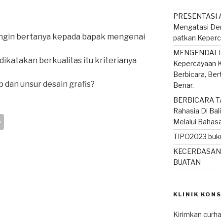
PRESENTASI A
Mengatasi De
 ingin bertanya kepada bapak mengenai
patkan Keperc
MENGENDALIK
 dikatakan berkualitas itu kriterianya
Kepercayaan K
Berbicara, Be
ip dan unsur desain grafis?
Benar.
BERBICARA T
Rahasia Di Bal
S
Melalui Bahas
h
TIPO2023 buku
ar
KECERDASAN
BUATAN
e
KLINIK KON
Kirimkan curha