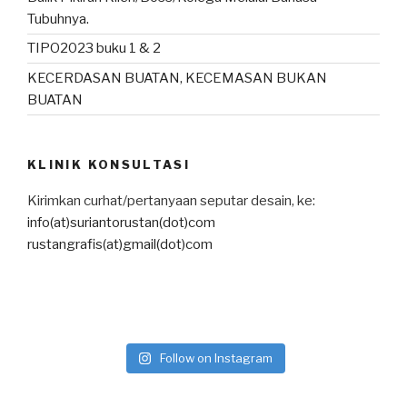
Tubuhnya.
TIPO2023 buku 1 & 2
KECERDASAN BUATAN, KECEMASAN BUKAN
BUATAN
KLINIK KONSULTASI
Kirimkan curhat/pertanyaan seputar desain, ke:
info(at)suriantorustan(dot)com
rustangrafis(at)gmail(dot)com
Follow on Instagram