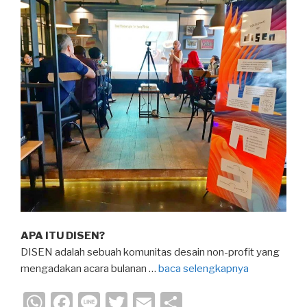
APA ITU DISEN?
DISEN adalah sebuah komunitas desain non-profit yang
mengadakan acara bulanan …
baca selengkapnya
W
F
Li
T
E
S