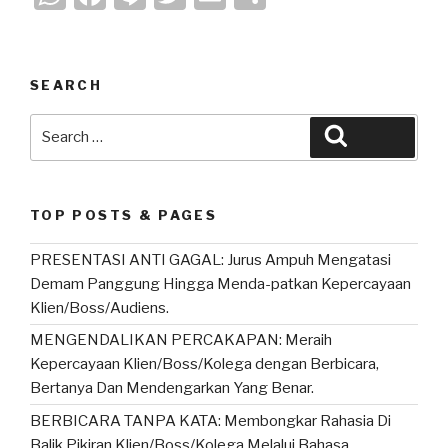
h
a
n
wi
m
h
at
c
e
tt
ail
ar
s
e
er
e
SEARCH
A
b
Search
Search
p
o
for:
p
o
k
TOP POSTS & PAGES
PRESENTASI ANTI GAGAL: Jurus Ampuh Mengatasi
Demam Panggung Hingga Menda-patkan Kepercayaan
Klien/Boss/Audiens.
MENGENDALIKAN PERCAKAPAN: Meraih
Kepercayaan Klien/Boss/Kolega dengan Berbicara,
Bertanya Dan Mendengarkan Yang Benar.
BERBICARA TANPA KATA: Membongkar Rahasia Di
Balik Pikiran Klien/Boss/Kolega Melalui Bahasa