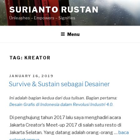
Skip
SURIANTO RUSTAN
to
Unleashes – Empowers – Signifies
content
Menu
TAG:
KREATOR
POSTED
JANUARY 16, 2019
ON
Survive & Sustain sebagai Desainer
Ini adalah bagian kedua dari dua tulisan. Bagian pertama:
Desain Grafis di Indonesia dalam Revolusi Industri 4.0.
Di penghujung tahun 2017 lalu saya menghadiri acara
Jakarta Creator’s Meet-up 2017 di salah satu resto di
Jakarta Selatan. Yang datang adalah orang-orang …
baca