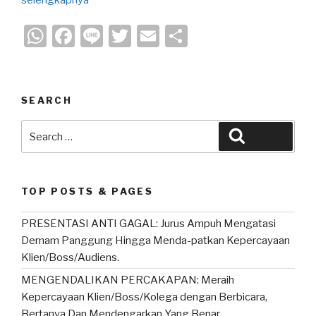
selengkapnya
W
F
Li
T
E
S
h
a
n
wi
m
h
at
c
e
tt
ail
ar
s
e
er
e
SEARCH
A
b
Search
Search
p
o
for:
p
o
k
TOP POSTS & PAGES
PRESENTASI ANTI GAGAL: Jurus Ampuh Mengatasi
Demam Panggung Hingga Menda-patkan Kepercayaan
Klien/Boss/Audiens.
MENGENDALIKAN PERCAKAPAN: Meraih
Kepercayaan Klien/Boss/Kolega dengan Berbicara,
Bertanya Dan Mendengarkan Yang Benar.