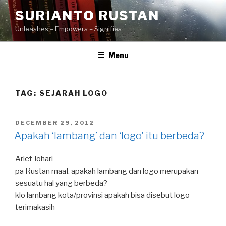
Skip
SURIANTO RUSTAN
to
Unleashes – Empowers – Signifies
content
Menu
TAG:
SEJARAH LOGO
POSTED
DECEMBER 29, 2012
ON
Apakah ‘lambang’ dan ‘logo’ itu berbeda?
Arief Johari
pa Rustan maaf. apakah lambang dan logo merupakan
sesuatu hal yang berbeda?
klo lambang kota/provinsi apakah bisa disebut logo
terimakasih