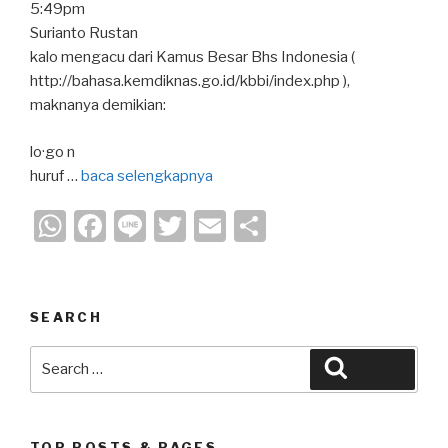
5:49pm
Surianto Rustan
kalo mengacu dari Kamus Besar Bhs Indonesia (
http://bahasa.kemdiknas.go.id/kbbi/index.php ),
maknanya demikian:
lo·go n
huruf …
baca selengkapnya
W
F
Li
T
E
S
h
a
n
wi
m
h
at
c
e
tt
ail
ar
s
e
er
e
SEARCH
A
b
Search
Search
p
o
for:
p
o
TOP POSTS & PAGES