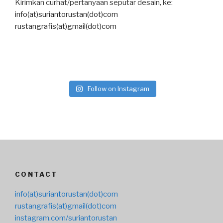
Kirimkan curhat/pertanyaan seputar desain, ke:
info(at)suriantorustan(dot)com
rustangrafis(at)gmail(dot)com
Follow on Instagram
CONTACT
info(at)suriantorustan(dot)com
rustangrafis(at)gmail(dot)com
instagram.com/suriantorustan