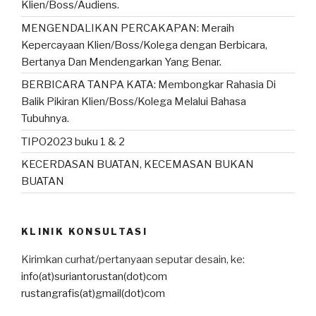
Klien/Boss/Audiens.
MENGENDALIKAN PERCAKAPAN: Meraih
Kepercayaan Klien/Boss/Kolega dengan Berbicara,
Bertanya Dan Mendengarkan Yang Benar.
BERBICARA TANPA KATA: Membongkar Rahasia Di
Balik Pikiran Klien/Boss/Kolega Melalui Bahasa
Tubuhnya.
TIPO2023 buku 1 & 2
KECERDASAN BUATAN, KECEMASAN BUKAN
BUATAN
KLINIK KONSULTASI
Kirimkan curhat/pertanyaan seputar desain, ke:
info(at)suriantorustan(dot)com
rustangrafis(at)gmail(dot)com