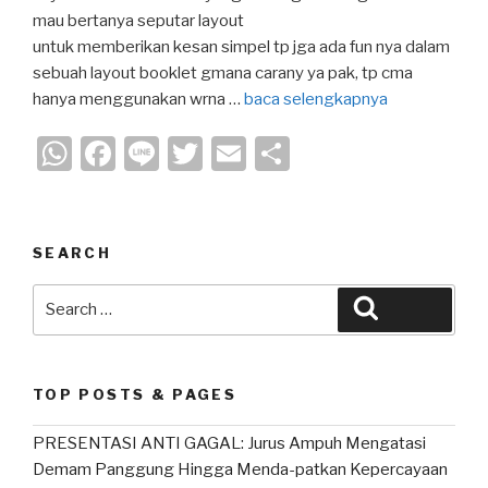
mau bertanya seputar layout
untuk memberikan kesan simpel tp jga ada fun nya dalam
sebuah layout booklet gmana carany ya pak, tp cma
hanya menggunakan wrna …
baca selengkapnya
W
F
Li
T
E
S
h
a
n
wi
m
h
at
c
e
tt
ail
ar
s
e
er
e
SEARCH
A
b
Search
Search
p
o
for:
p
o
k
TOP POSTS & PAGES
PRESENTASI ANTI GAGAL: Jurus Ampuh Mengatasi
Demam Panggung Hingga Menda-patkan Kepercayaan