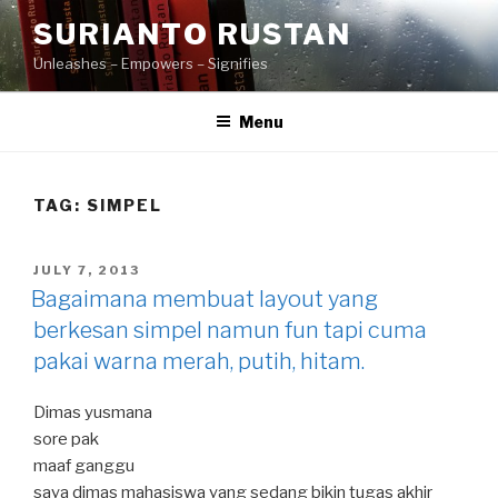
Skip
SURIANTO RUSTAN
to
Unleashes – Empowers – Signifies
content
Menu
TAG:
SIMPEL
POSTED
JULY 7, 2013
ON
Bagaimana membuat layout yang
berkesan simpel namun fun tapi cuma
pakai warna merah, putih, hitam.
Dimas yusmana
sore pak
maaf ganggu
saya dimas mahasiswa yang sedang bikin tugas akhir