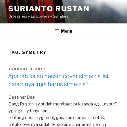
Skip
SURIANTO RUSTAN
to
Unleashes – Empowers – Signifies
content
Menu
TAG:
SYMETRY
POSTED
JANUARY 8, 2012
ON
Apakah kalau desain cover simetris, isi
dalamnya juga harus simetris?
Desainer Dee
Bang Rustan, sy sudah membaca buku anda yg “Layout”..
yg ingin sy tanyakan,
tentang desain yg menggunakan elemen simetris,
untuk covernya sudah tersusun scr simetris, namun