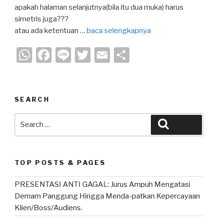
apakah halaman selanjutnya(bila itu dua muka) harus
simetris juga???
atau ada ketentuan …
baca selengkapnya
W
F
Li
T
E
S
h
a
n
wi
m
h
at
c
e
tt
ail
ar
s
e
er
e
SEARCH
A
b
Search
Search
p
o
for:
p
o
k
TOP POSTS & PAGES
PRESENTASI ANTI GAGAL: Jurus Ampuh Mengatasi
Demam Panggung Hingga Menda-patkan Kepercayaan
Klien/Boss/Audiens.