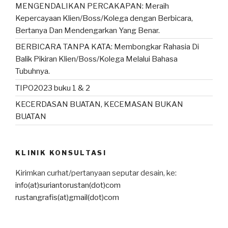
MENGENDALIKAN PERCAKAPAN: Meraih
Kepercayaan Klien/Boss/Kolega dengan Berbicara,
Bertanya Dan Mendengarkan Yang Benar.
BERBICARA TANPA KATA: Membongkar Rahasia Di
Balik Pikiran Klien/Boss/Kolega Melalui Bahasa
Tubuhnya.
TIPO2023 buku 1 & 2
KECERDASAN BUATAN, KECEMASAN BUKAN
BUATAN
KLINIK KONSULTASI
Kirimkan curhat/pertanyaan seputar desain, ke:
info(at)suriantorustan(dot)com
rustangrafis(at)gmail(dot)com