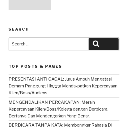
A
b
pagination
page
p
o
p
o
k
SEARCH
Search
Search
for:
TOP POSTS & PAGES
PRESENTASI ANTI GAGAL: Jurus Ampuh Mengatasi
Demam Panggung Hingga Menda-patkan Kepercayaan
Klien/Boss/Audiens.
MENGENDALIKAN PERCAKAPAN: Meraih
Kepercayaan Klien/Boss/Kolega dengan Berbicara,
Bertanya Dan Mendengarkan Yang Benar.
BERBICARA TANPA KATA: Membongkar Rahasia Di