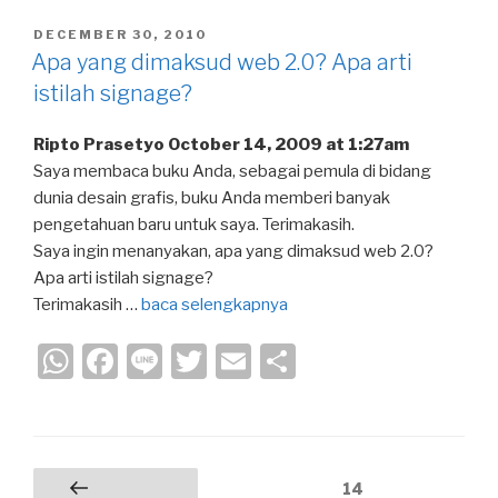
at
c
e
tt
ail
ar
POSTED
DECEMBER 30, 2010
s
e
er
e
ON
Apa yang dimaksud web 2.0? Apa arti
A
b
istilah signage?
p
o
Ripto Prasetyo October 14, 2009 at 1:27am
p
o
Saya membaca buku Anda, sebagai pemula di bidang
k
dunia desain grafis, buku Anda memberi banyak
pengetahuan baru untuk saya. Terimakasih.
Saya ingin menanyakan, apa yang dimaksud web 2.0?
Apa arti istilah signage?
Terimakasih …
baca selengkapnya
W
F
Li
T
E
S
h
a
n
wi
m
h
at
c
e
tt
ail
ar
s
e
er
e
Posts
Page
14
Previous