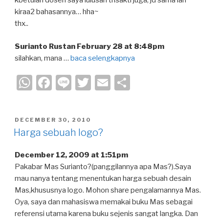
kbetulan dosen saya lulusan trisakti juga, jd sama lah
kiraa2 bahasannya… hha~
thx..
Surianto Rustan February 28 at 8:48pm
silahkan, mana …
baca selengkapnya
W
F
Li
T
E
S
h
a
n
wi
m
h
at
c
e
tt
ail
ar
POSTED
DECEMBER 30, 2010
s
e
er
e
ON
Harga sebuah logo?
A
b
December 12, 2009 at 1:51pm
p
o
Pakabar Mas Surianto?(panggilannya apa Mas?).Saya
p
o
mau nanya tentang menentukan harga sebuah desain
k
Mas,khususnya logo. Mohon share pengalamannya Mas.
Oya, saya dan mahasiswa memakai buku Mas sebagai
referensi utama karena buku sejenis sangat langka. Dan