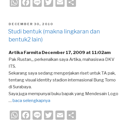
W
F
Li
T
E
S
h
a
n
wi
m
h
at
c
e
tt
ail
ar
POSTED
DECEMBER 30, 2010
s
e
er
e
ON
Studi bentuk (makna lingkaran dan
A
b
bentuk2 lain)
p
o
Artika Farmita December 17, 2009 at 11:02am
p
o
Pak Rustan,,, perkenalkan saya Artika, mahasiswa DKV
k
ITS.
Sekarang saya sedang mengerjakan riset untuk TA pak,
tentang visual identity stadion internasional Bung Tomo
di Surabaya.
Saya juga mempunyai buku bapak yang Mendesain Logo
…
baca selengkapnya
W
F
Li
T
E
S
h
a
n
wi
m
h