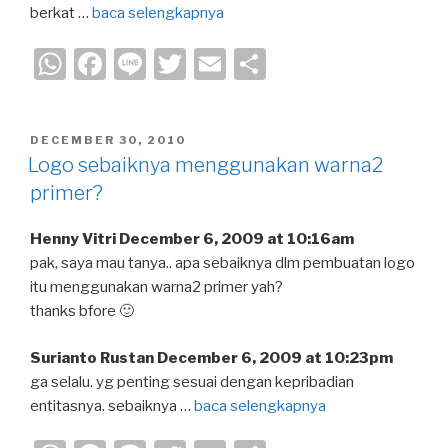
berkat …
baca selengkapnya
W
F
Li
T
E
S
h
a
n
wi
m
h
at
c
e
tt
ail
ar
POSTED
DECEMBER 30, 2010
s
e
er
e
ON
Logo sebaiknya menggunakan warna2
A
b
primer?
p
o
Henny Vitri December 6, 2009 at 10:16am
p
o
pak, saya mau tanya.. apa sebaiknya dlm pembuatan logo
k
itu menggunakan warna2 primer yah?
thanks bfore 🙂
Surianto Rustan December 6, 2009 at 10:23pm
ga selalu. yg penting sesuai dengan kepribadian
entitasnya. sebaiknya …
baca selengkapnya