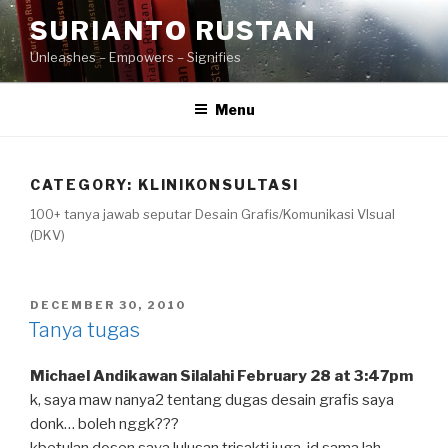
Skip
SURIANTO RUSTAN
to
Unleashes – Empowers – Signifies
content
Menu
CATEGORY:
KLINIKONSULTASI
100+ tanya jawab seputar Desain Grafis/Komunikasi VIsual
(DKV)
POSTED
DECEMBER 30, 2010
ON
Tanya tugas
Michael Andikawan Silalahi February 28 at 3:47pm
k, saya maw nanya2 tentang dugas desain grafis saya
donk… boleh nggk???