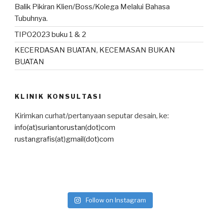
Balik Pikiran Klien/Boss/Kolega Melalui Bahasa
Tubuhnya.
TIPO2023 buku 1 & 2
KECERDASAN BUATAN, KECEMASAN BUKAN
BUATAN
KLINIK KONSULTASI
Kirimkan curhat/pertanyaan seputar desain, ke:
info(at)suriantorustan(dot)com
rustangrafis(at)gmail(dot)com
Follow on Instagram