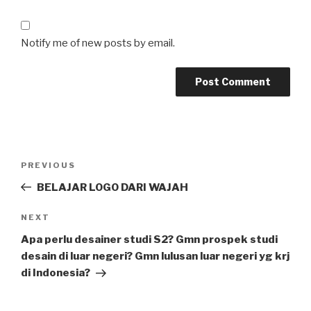
Notify me of new posts by email.
Post
Previous
PREVIOUS
navigation
Post
BELAJAR LOGO DARI WAJAH
Next
NEXT
Post
Apa perlu desainer studi S2? Gmn prospek studi
desain di luar negeri? Gmn lulusan luar negeri yg krj
di Indonesia?