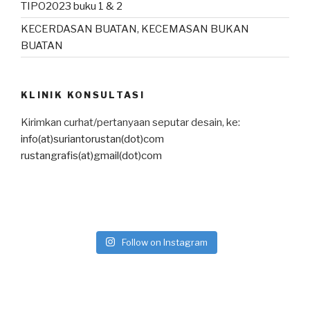
TIPO2023 buku 1 & 2
KECERDASAN BUATAN, KECEMASAN BUKAN
BUATAN
KLINIK KONSULTASI
Kirimkan curhat/pertanyaan seputar desain, ke:
info(at)suriantorustan(dot)com
rustangrafis(at)gmail(dot)com
Follow on Instagram