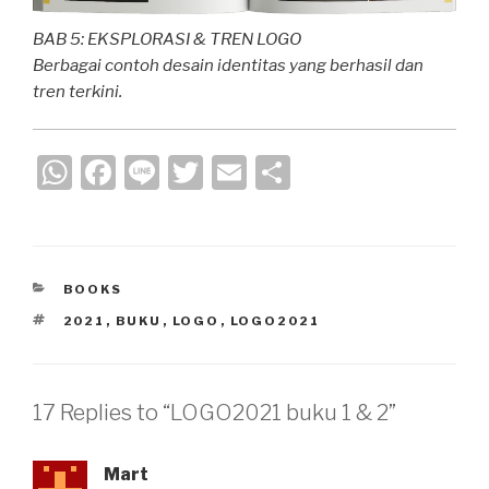
BAB 5: EKSPLORASI & TREN LOGO
Berbagai contoh desain identitas yang berhasil dan
tren terkini.
W
F
Li
T
E
S
h
a
n
wi
m
h
at
c
e
tt
ail
ar
s
e
er
e
CATEGORIES
BOOKS
A
b
TAGS
2021
,
BUKU
,
LOGO
,
LOGO2021
p
o
p
o
k
17 Replies to “LOGO2021 buku 1 & 2”
Mart