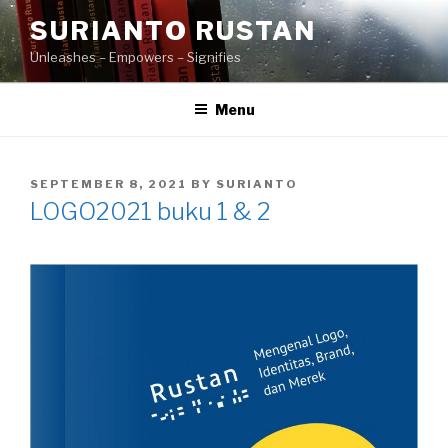
Skip
SURIANTO RUSTAN
to
Unleashes – Empowers – Signifies
content
Menu
POSTED
SEPTEMBER 8, 2021
BY
SURIANTO
ON
LOGO2021 buku 1 & 2