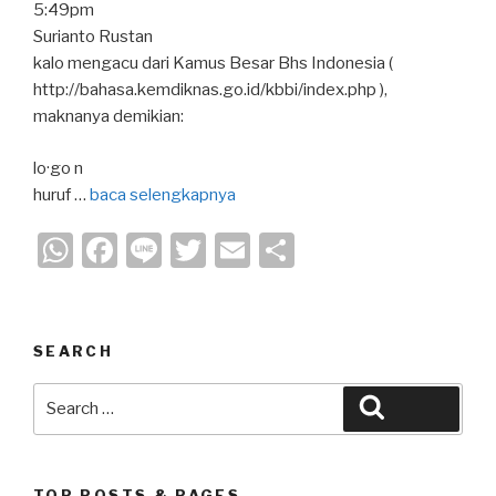
5:49pm
Surianto Rustan
kalo mengacu dari Kamus Besar Bhs Indonesia (
http://bahasa.kemdiknas.go.id/kbbi/index.php ),
maknanya demikian:
lo·go n
huruf …
baca selengkapnya
W
F
Li
T
E
S
h
a
n
wi
m
h
at
c
e
tt
ail
ar
s
e
er
e
SEARCH
A
b
Search
Search
p
o
for:
p
o
TOP POSTS & PAGES