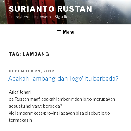
Skip
SURIANTO RUSTAN
to
Unleashes – Empowers – Signifies
content
Menu
TAG:
LAMBANG
POSTED
DECEMBER 29, 2012
ON
Apakah ‘lambang’ dan ‘logo’ itu berbeda?
Arief Johari
pa Rustan maaf. apakah lambang dan logo merupakan
sesuatu hal yang berbeda?
klo lambang kota/provinsi apakah bisa disebut logo
terimakasih