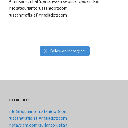
Kirimkan curhat/pertanyaan seputar desain, ke:
info(at)suriantorustan(dot)com
rustangrafis(at)gmail(dot)com
Follow on Instagram
CONTACT
info(at)suriantorustan(dot)com
rustangrafis(at)gmail(dot)com
instagram.com/suriantorustan