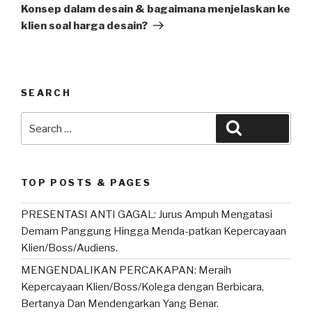
Post
Konsep dalam desain & bagaimana menjelaskan ke
klien soal harga desain?
SEARCH
Search
Search
for:
TOP POSTS & PAGES
PRESENTASI ANTI GAGAL: Jurus Ampuh Mengatasi
Demam Panggung Hingga Menda-patkan Kepercayaan
Klien/Boss/Audiens.
MENGENDALIKAN PERCAKAPAN: Meraih
Kepercayaan Klien/Boss/Kolega dengan Berbicara,
Bertanya Dan Mendengarkan Yang Benar.