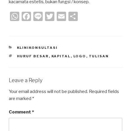
kacamata estetis, bukan fungsi / konsep.
W
F
Li
T
E
S
h
a
n
wi
m
h
at
c
e
tt
ail
ar
s
e
er
e
CATEGORIES
KLINIKONSULTASI
A
b
TAGS
HURUF BESAR
,
KAPITAL
,
LOGO
,
TULISAN
p
o
p
o
k
Leave a Reply
Your email address will not be published.
Required fields
are marked
*
Comment
*