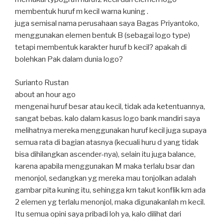
membentuk huruf m kecil warna kuning .
juga semisal nama perusahaan saya Bagas Priyantoko,
menggunakan elemen bentuk B (sebagai logo type)
tetapi membentuk karakter huruf b kecil? apakah di
bolehkan Pak dalam dunia logo?
Surianto Rustan
about an hour ago
mengenai huruf besar atau kecil, tidak ada ketentuannya,
sangat bebas. kalo dalam kasus logo bank mandiri saya
melihatnya mereka menggunakan huruf kecil juga supaya
semua rata di bagian atasnya (kecuali huru d yang tidak
bisa dihilangkan ascender-nya), selain itu juga balance,
karena apabila menggunakan M maka terlalu bsar dan
menonjol, sedangkan yg mereka mau tonjolkan adalah
gambar pita kuning itu, sehingga krn takut konflik krn ada
2 elemen yg terlalu menonjol, maka digunakanlah m kecil.
Itu semua opini saya pribadi loh ya, kalo dilihat dari