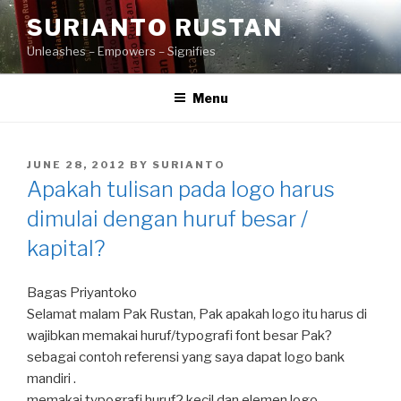
Skip
SURIANTO RUSTAN
to
Unleashes – Empowers – Signifies
content
Menu
POSTED
JUNE 28, 2012
BY
SURIANTO
ON
Apakah tulisan pada logo harus
dimulai dengan huruf besar /
kapital?
Bagas Priyantoko
Selamat malam Pak Rustan, Pak apakah logo itu harus di
wajibkan memakai huruf/typografi font besar Pak?
sebagai contoh referensi yang saya dapat logo bank
mandiri .
memakai typografi huruf2 kecil dan elemen logo