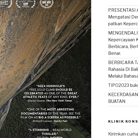
PRESENTASI A
Mengatasi De
patkan Keperc
MENGENDALIK
Kepercayaan K
Berbicara, Be
Benar.
BERBICARA T
Rahasia Di Bal
Melalui Bahas
TIPO2023 buku
KECERDASAN
BUATAN
KLINIK KON
Kirimkan curha