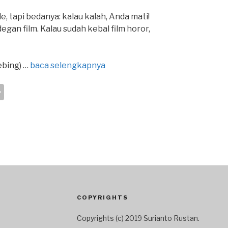
e, tapi bedanya: kalau kalah, Anda mati!
egan film. Kalau sudah kebal film horor,
ebing) …
baca selengkapnya
S
h
ar
e
COPYRIGHTS
Copyrights (c) 2019 Surianto Rustan.