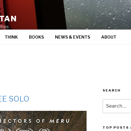
STAN
fies
TH!NK
BOOKS
NEWS & EVENTS
ABOUT
SEARCH
EE SOLO
Search
for:
TOP POSTS 