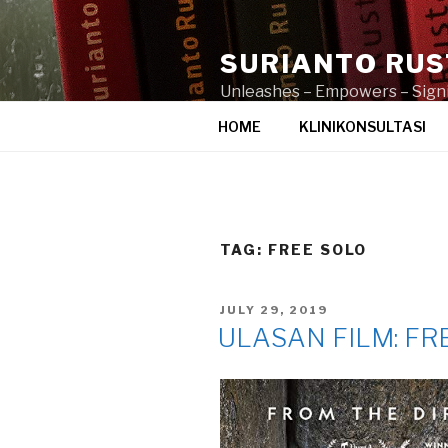
Skip
to
SURIANTO RU
content
Unleashes – Empowers – Signi
HOME
KLINIKONSULTASI
TAG:
FREE SOLO
POSTED
JULY 29, 2019
ON
ULASAN FILM: FR