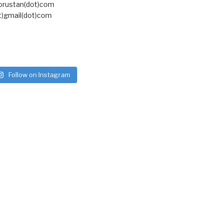
torustan(dot)com
t)gmail(dot)com
Follow on Instagram