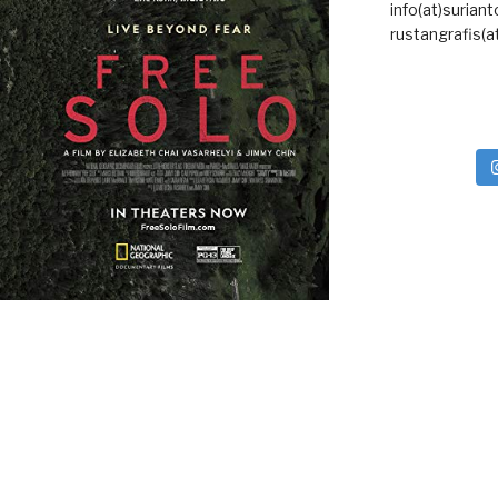
info(at)surian
rustangrafis(a