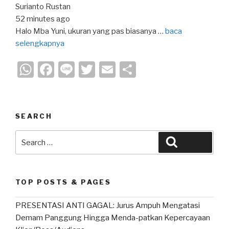
Surianto Rustan
52 minutes ago
Halo Mba Yuni, ukuran yang pas biasanya …
baca
selengkapnya
W
F
Li
T
E
S
h
a
n
wi
m
h
at
c
e
tt
ail
ar
s
e
er
e
SEARCH
A
b
Search
Search
p
o
for:
p
o
k
TOP POSTS & PAGES
PRESENTASI ANTI GAGAL: Jurus Ampuh Mengatasi
Demam Panggung Hingga Menda-patkan Kepercayaan