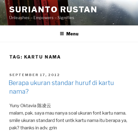
Skip
SURIANTO RUSTAN
to
Unleashes – Empowers – Signifies
content
Menu
TAG:
KARTU NAMA
POSTED
SEPTEMBER 17, 2012
ON
Berapa ukuran standar huruf di kartu
nama?
Yuny Oktavia 陈凌云
malam, pak. saya mau nanya soal ukuran font kartu nama.
smile ukuran standard font untk kartu nama itu berapa ya,
pak? thanks in adv. grin