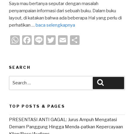
Saya mau bertanya seputar dengan masalah
penyampaian informasi dari sebuah buku. Dalam buku
layout, di katakan bahwa ada beberapa Hal yang perlu di
perhatikan …
baca selengkapnya
W
F
Li
T
E
S
h
a
n
wi
m
h
at
c
e
tt
ail
ar
s
e
er
e
SEARCH
A
b
Search
Search
p
o
for:
p
o
k
TOP POSTS & PAGES
PRESENTASI ANTI GAGAL: Jurus Ampuh Mengatasi
Demam Panggung Hingga Menda-patkan Kepercayaan