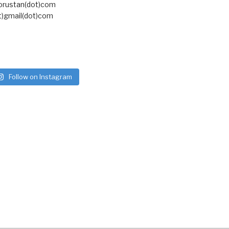
torustan(dot)com
t)gmail(dot)com
Follow on Instagram