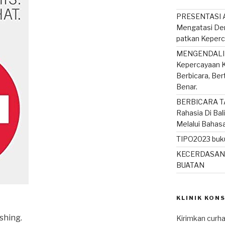
PRESENTASI A
Mengatasi De
patkan Keperc
MENGENDALIK
Kepercayaan K
Berbicara, Be
Benar.
BERBICARA T
Rahasia Di Bal
Melalui Bahas
TIPO2023 buku
KECERDASAN
BUATAN
KLINIK KON
shing.
Kirimkan curha