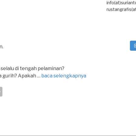
info(at)surian
rustangrafis(a
n.
elalu di tengah pelaminan?
 gurih? Apakah …
baca selengkapnya
S
h
ar
e