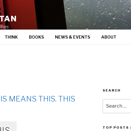
STAN
fies
TH!NK
BOOKS
NEWS & EVENTS
ABOUT
SEARCH
S MEANS THIS. THIS
Search
for:
TOP POSTS 