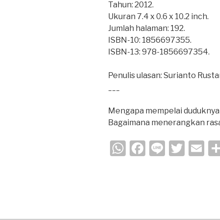
Tahun: 2012.
Ukuran 7.4 x 0.6 x 10.2 inch.
Jumlah halaman: 192.
ISBN-10: 1856697355.
ISBN-13: 978-1856697354.
Penulis ulasan: Surianto Rusta
___
Mengapa mempelai duduknya s
Bagaimana menerangkan rasa
W
F
Li
T
E
h
a
n
wi
m
at
c
e
tt
ail
s
e
er
A
b