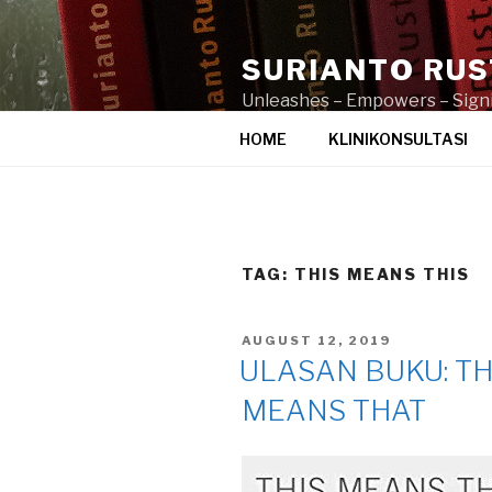
Skip
to
SURIANTO RU
content
Unleashes – Empowers – Signi
HOME
KLINIKONSULTASI
TAG:
THIS MEANS THIS
POSTED
AUGUST 12, 2019
ON
ULASAN BUKU: THI
MEANS THAT