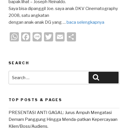
bapak lihat – Joseph Reinaldo.
Saya bisa dipanggil Joe. saya anak DKV Cinematography
2008, satu angkatan
dengan anak-anak DG yang …
baca selengkapnya
W
F
Li
T
E
S
h
a
n
wi
m
h
at
c
e
tt
ail
ar
s
e
er
e
SEARCH
A
b
Search
Search
p
o
for:
p
o
k
TOP POSTS & PAGES
PRESENTASI ANTI GAGAL: Jurus Ampuh Mengatasi
Demam Panggung Hingga Menda-patkan Kepercayaan
Klien/Boss/Audiens.