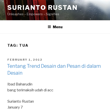
Skip
SURIANTO RUSTAN
to
Unleashes – Empowers – Signifies
content
Menu
TAG:
TUA
POSTED
FEBRUARY 1, 2012
ON
Tentang Trend Desain dan Pesan di dalam
Desain
Ibad Baharudin
bang terimaksih udah di acc
Surianto Rustan
January 7