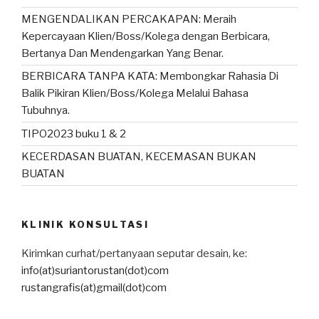
MENGENDALIKAN PERCAKAPAN: Meraih
Kepercayaan Klien/Boss/Kolega dengan Berbicara,
Bertanya Dan Mendengarkan Yang Benar.
BERBICARA TANPA KATA: Membongkar Rahasia Di
Balik Pikiran Klien/Boss/Kolega Melalui Bahasa
Tubuhnya.
TIPO2023 buku 1 & 2
KECERDASAN BUATAN, KECEMASAN BUKAN
BUATAN
KLINIK KONSULTASI
Kirimkan curhat/pertanyaan seputar desain, ke:
info(at)suriantorustan(dot)com
rustangrafis(at)gmail(dot)com