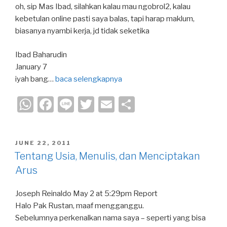
oh, sip Mas Ibad, silahkan kalau mau ngobrol2, kalau
kebetulan online pasti saya balas, tapi harap maklum,
biasanya nyambi kerja, jd tidak seketika
Ibad Baharudin
January 7
iyah bang…
baca selengkapnya
W
F
Li
T
E
S
h
a
n
wi
m
h
at
c
e
tt
ail
ar
POSTED
JUNE 22, 2011
s
e
er
e
ON
Tentang Usia, Menulis, dan Menciptakan
A
b
Arus
p
o
Joseph Reinaldo May 2 at 5:29pm Report
p
o
Halo Pak Rustan, maaf mengganggu.
k
Sebelumnya perkenalkan nama saya – seperti yang bisa