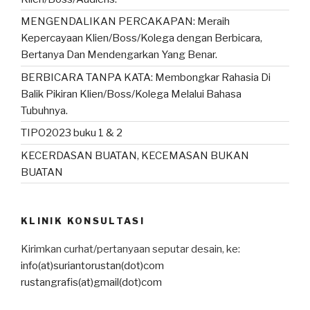
MENGENDALIKAN PERCAKAPAN: Meraih
Kepercayaan Klien/Boss/Kolega dengan Berbicara,
Bertanya Dan Mendengarkan Yang Benar.
BERBICARA TANPA KATA: Membongkar Rahasia Di
Balik Pikiran Klien/Boss/Kolega Melalui Bahasa
Tubuhnya.
TIPO2023 buku 1 & 2
KECERDASAN BUATAN, KECEMASAN BUKAN
BUATAN
KLINIK KONSULTASI
Kirimkan curhat/pertanyaan seputar desain, ke:
info(at)suriantorustan(dot)com
rustangrafis(at)gmail(dot)com