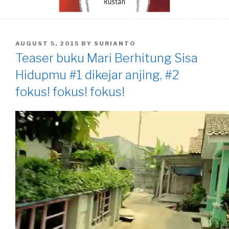
POSTED
AUGUST 5, 2015
BY
SURIANTO
ON
Teaser buku Mari Berhitung Sisa
Hidupmu #1 dikejar anjing, #2
fokus! fokus! fokus!