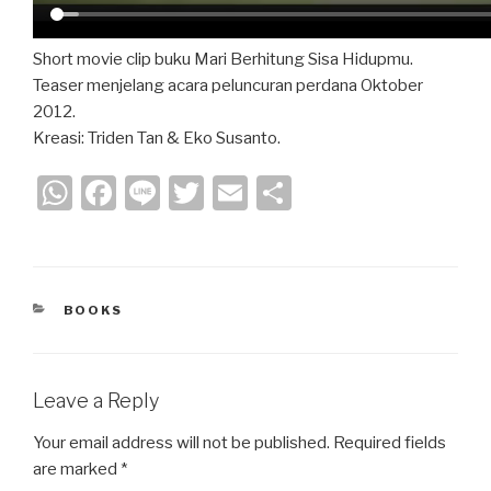
Short movie clip buku Mari Berhitung Sisa Hidupmu.
Teaser menjelang acara peluncuran perdana Oktober
2012.
Kreasi: Triden Tan & Eko Susanto.
W
F
Li
T
E
S
h
a
n
wi
m
h
at
c
e
tt
ail
ar
s
e
er
e
CATEGORIES
BOOKS
A
b
p
o
p
o
Leave a Reply
k
Your email address will not be published.
Required fields
are marked
*