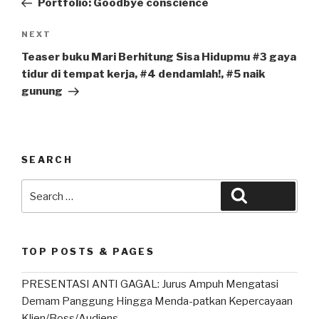
Portfolio: Goodbye conscience
Next
NEXT
Post
Teaser buku Mari Berhitung Sisa Hidupmu #3 gaya
tidur di tempat kerja, #4 dendamlah!, #5 naik
gunung
SEARCH
Search
Search
for:
TOP POSTS & PAGES
PRESENTASI ANTI GAGAL: Jurus Ampuh Mengatasi
Demam Panggung Hingga Menda-patkan Kepercayaan
Klien/Boss/Audiens.