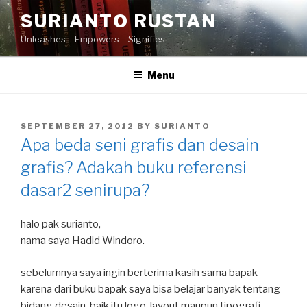
Skip
SURIANTO RUSTAN
to
Unleashes – Empowers – Signifies
content
Menu
POSTED
SEPTEMBER 27, 2012
BY
SURIANTO
ON
Apa beda seni grafis dan desain
grafis? Adakah buku referensi
dasar2 senirupa?
halo pak surianto,
nama saya Hadid Windoro.
sebelumnya saya ingin berterima kasih sama bapak
karena dari buku bapak saya bisa belajar banyak tentang
bidang desain. baik itu logo, layout maupun tipografi