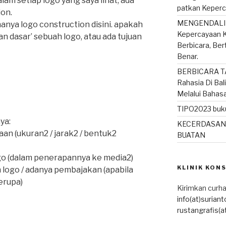
lam setiap logo yang saya lihat, ada
patkan Keperc
on.
MENGENDALIK
anya logo construction disini. apakah
Kepercayaan K
 dasar’ sebuah logo, atau ada tujuan
Berbicara, Be
Benar.
BERBICARA T
Rahasia Di Bal
Melalui Bahas
TIPO2023 buku
ya:
KECERDASAN
haan (ukuran2 / jarak2 / bentuk2
BUATAN
ogo (dalam penerapannya ke media2)
KLINIK KON
 logo / adanya pembajakan (apabila
erupa)
Kirimkan curha
info(at)surian
rustangrafis(a