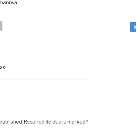
abannya.
S
h
ar
e
GO
 published.
Required fields are marked
*