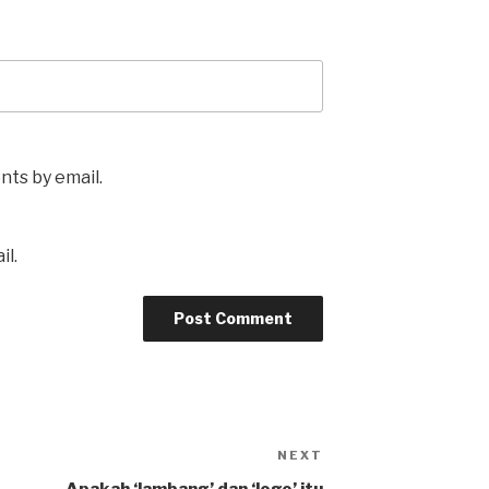
ts by email.
il.
NEXT
Next
Post