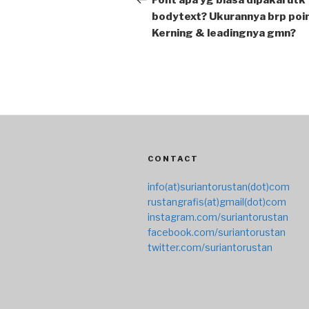
Font apa yg biasa dipakai utk
bodytext? Ukurannya brp poi
Kerning & leadingnya gmn?
CONTACT
info(at)suriantorustan(dot)com
rustangrafis(at)gmail(dot)com
instagram.com/suriantorustan
facebook.com/suriantorustan
twitter.com/suriantorustan