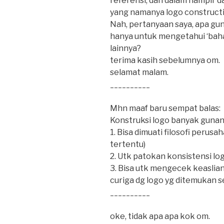
referensi, dan dalam hampir da
yang namanya logo constructi
Nah, pertanyaan saya, apa gun
hanya untuk mengetahui ‘bahan
lainnya?
terima kasih sebelumnya om.
selamat malam.
__________
Mhn maaf baru sempat balas:
Konstruksi logo banyak gunan
1. Bisa dimuati filosofi perusa
tertentu)
2. Utk patokan konsistensi l
3. Bisa utk mengecek keaslian
curiga dg logo yg ditemukan s
__________
oke, tidak apa apa kok om.