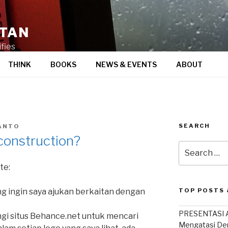
STAN
fies
TH!NK
BOOKS
NEWS & EVENTS
ABOUT
SEARCH
ANTO
construction?
Search
for:
te:
ng ingin saya ajukan berkaitan dengan
TOP POSTS 
PRESENTASI A
gi situs Behance.net untuk mencari
Mengatasi De