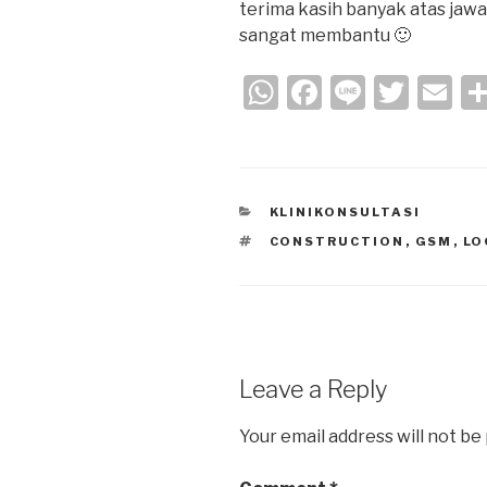
terima kasih banyak atas jaw
sangat membantu 🙂
W
F
Li
T
E
h
a
n
wi
m
at
c
e
tt
ail
s
e
er
CATEGORIES
KLINIKONSULTASI
A
b
TAGS
CONSTRUCTION
,
GSM
,
LO
p
o
p
o
k
Leave a Reply
Your email address will not be