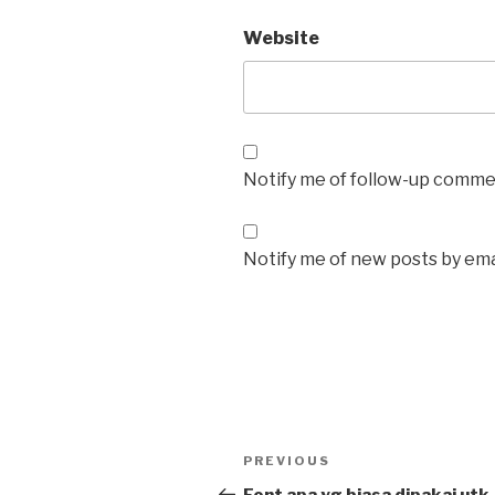
Website
Notify me of follow-up commen
Notify me of new posts by ema
Post
Previous
PREVIOUS
navigation
Post