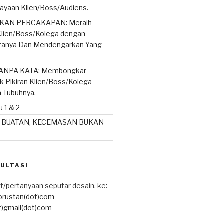
ayaan Klien/Boss/Audiens.
AN PERCAKAPAN: Meraih
lien/Boss/Kolega dengan
rtanya Dan Mendengarkan Yang
ANPA KATA: Membongkar
ik Pikiran Klien/Boss/Kolega
a Tubuhnya.
 1 & 2
 BUATAN, KECEMASAN BUKAN
SULTASI
t/pertanyaan seputar desain, ke:
torustan(dot)com
t)gmail(dot)com