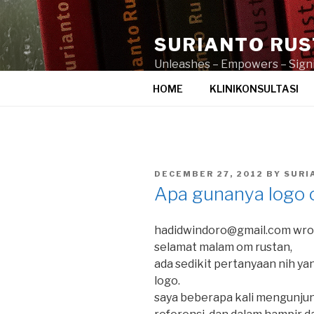
Skip
to
SURIANTO RU
content
Unleashes – Empowers – Signi
HOME
KLINIKONSULTASI
POSTED
DECEMBER 27, 2012
BY
SURI
ON
Apa gunanya logo 
hadidwindoro@gmail.com wro
selamat malam om rustan,
ada sedikit pertanyaan nih ya
logo.
saya beberapa kali mengunjun