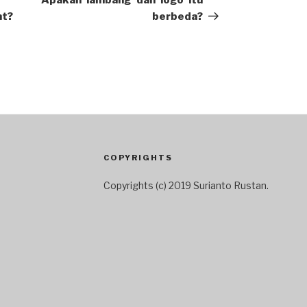
Apakah ‘lambang’ dan ‘logo’ itu
nt?
berbeda?
COPYRIGHTS
Copyrights (c) 2019 Surianto Rustan.