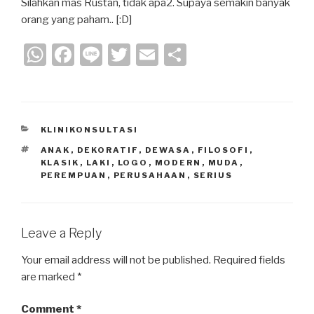
Silahkan mas Rustan, tidak apa2. Supaya semakin banyak
orang yang paham.. [:D]
W
F
Li
T
E
S
h
a
n
wi
m
h
at
c
e
tt
ail
ar
s
e
er
e
CATEGORIES
KLINIKONSULTASI
A
b
TAGS
ANAK
,
DEKORATIF
,
DEWASA
,
FILOSOFI
,
p
o
KLASIK
,
LAKI
,
LOGO
,
MODERN
,
MUDA
,
PEREMPUAN
,
PERUSAHAAN
,
SERIUS
p
o
k
Leave a Reply
Your email address will not be published.
Required fields
are marked
*
Comment
*