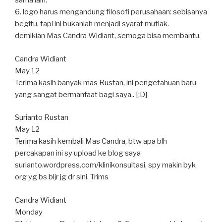
sama lain.
6. logo harus mengandung filosofi perusahaan: sebisanya
begitu, tapi ini bukanlah menjadi syarat mutlak.
demikian Mas Candra Widiant, semoga bisa membantu.
Candra Widiant
May 12
Terima kasih banyak mas Rustan, ini pengetahuan baru
yang sangat bermanfaat bagi saya.. [:D]
Surianto Rustan
May 12
Terima kasih kembali Mas Candra, btw apa blh
percakapan ini sy upload ke blog saya
surianto.wordpress.com/klinikonsultasi, spy makin byk
org yg bs bljr jg dr sini. Trims
Candra Widiant
Monday