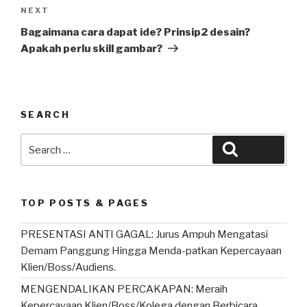
Next
NEXT
Post
Bagaimana cara dapat ide? Prinsip2 desain?
Apakah perlu skill gambar?
SEARCH
Search
Search
for:
TOP POSTS & PAGES
PRESENTASI ANTI GAGAL: Jurus Ampuh Mengatasi
Demam Panggung Hingga Menda-patkan Kepercayaan
Klien/Boss/Audiens.
MENGENDALIKAN PERCAKAPAN: Meraih
Kepercayaan Klien/Boss/Kolega dengan Berbicara,