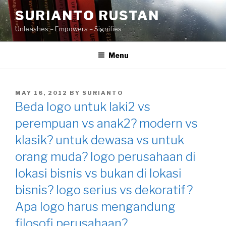
Skip
SURIANTO RUSTAN
to
Unleashes – Empowers – Signifies
content
Menu
POSTED
MAY 16, 2012
BY
SURIANTO
ON
Beda logo untuk laki2 vs
perempuan vs anak2? modern vs
klasik? untuk dewasa vs untuk
orang muda? logo perusahaan di
lokasi bisnis vs bukan di lokasi
bisnis? logo serius vs dekoratif?
Apa logo harus mengandung
filosofi perusahaan?