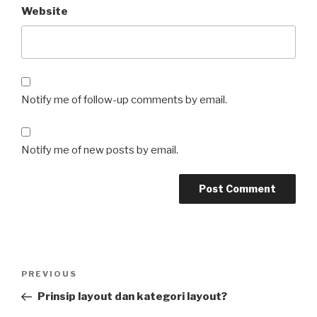
Website
Notify me of follow-up comments by email.
Notify me of new posts by email.
Post
Previous
PREVIOUS
navigation
Post
Prinsip layout dan kategori layout?