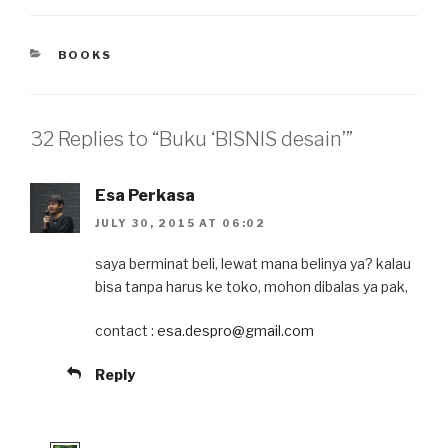
at
c
e
tt
ail
ar
s
e
er
e
CATEGORIES
BOOKS
A
b
p
o
p
o
32 Replies to “Buku ‘BISNIS desain’”
k
Esa Perkasa
JULY 30, 2015 AT 06:02
saya berminat beli, lewat mana belinya ya? kalau
bisa tanpa harus ke toko, mohon dibalas ya pak,
contact :
esa.despro@gmail.com
Reply