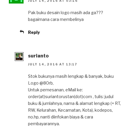
JULY 14, 2016 AT 03:16
Pak buku desain logo masih ada ga???
bagaimana cara membelinya
Reply
surianto
JULY 14, 2016 AT 13:17
Stok bukunya masih lengkap & banyak, buku
Logo @80rb,
Untuk pemesanan, eMail ke:
order(at)suriantorustan(dot)com , tulis: judul
buku & jumlahnya, nama & alamat lengkap (+ RT,
RW, Kelurahan, Kecamatan, Kota), kodepos,
no.hp, nanti diinfokan biaya & cara
pembayarannya.