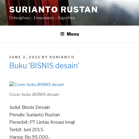
Skip
SURIANTO RUSTAN
to
Unleashes – Empowers – Signifies
content
Menu
POSTED
JUNE 2, 2015
BY
SURIANTO
ON
Buku ‘BISNIS desain’
Cover buku BISNIS desain
Judul: Bisnis Desain
Penulis: Surianto Rustan
Penerbit: PT Lintas Kreasi Imaji
Terbit: Juni 2015
Harga: Rp.95.000,-