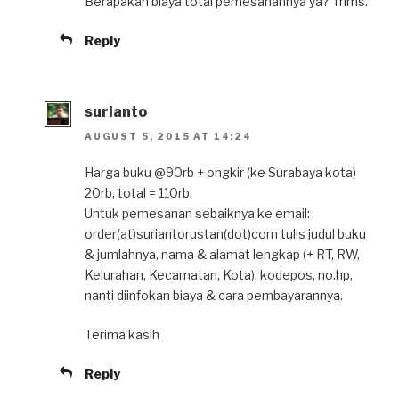
Berapakah biaya total pemesanannya ya? Trims.
Reply
surianto
AUGUST 5, 2015 AT 14:24
Harga buku @90rb + ongkir (ke Surabaya kota)
20rb, total = 110rb.
Untuk pemesanan sebaiknya ke email:
order(at)suriantorustan(dot)com tulis judul buku
& jumlahnya, nama & alamat lengkap (+ RT, RW,
Kelurahan, Kecamatan, Kota), kodepos, no.hp,
nanti diinfokan biaya & cara pembayarannya.
Terima kasih
Reply