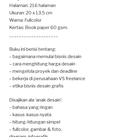
Halaman: 216 halaman
Ukuran: 20 x 13.5 cm
Warna: Fullcolor
Kertas: Book paper 60 gsm.
____________________
Buku ini berisi tentang:
– bagaimana memulai bisnis desain
– cara menghitung harga desain
– mengelola proyek dan deadline
– bekerja di perusahaan VS freelance
– etika bisnis desain grafis
Disajikan ala ‘anak desain’:
– bahasa yang ringan
– kasus-kasus nyata
– hitung-hitungan simpel
– fullcolor, gambar & foto,
diagram, infografik