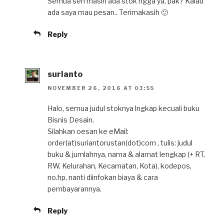
Semua seri masih ada stok ngga ya, pak? Kalau
ada saya mau pesan.. Terimakasih 🙂
Reply
surianto
NOVEMBER 26, 2016 AT 03:55
Halo, semua judul stoknya lngkap kecuali buku
Bisnis Desain.
Silahkan oesan ke eMail:
order(at)suriantorustan(dot)com , tulis: judul
buku & jumlahnya, nama & alamat lengkap (+ RT,
RW, Kelurahan, Kecamatan, Kota), kodepos,
no.hp, nanti diinfokan biaya & cara
pembayarannya.
Reply