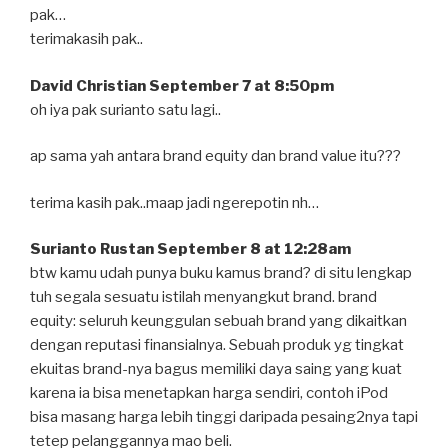
pak…
terimakasih pak..
David Christian September 7 at 8:50pm
oh iya pak surianto satu lagi..
ap sama yah antara brand equity dan brand value itu???
terima kasih pak..maap jadi ngerepotin nh…
Surianto Rustan September 8 at 12:28am
btw kamu udah punya buku kamus brand? di situ lengkap
tuh segala sesuatu istilah menyangkut brand. brand
equity: seluruh keunggulan sebuah brand yang dikaitkan
dengan reputasi finansialnya. Sebuah produk yg tingkat
ekuitas brand-nya bagus memiliki daya saing yang kuat
karena ia bisa menetapkan harga sendiri, contoh iPod
bisa masang harga lebih tinggi daripada pesaing2nya tapi
tetep pelanggannya mao beli.