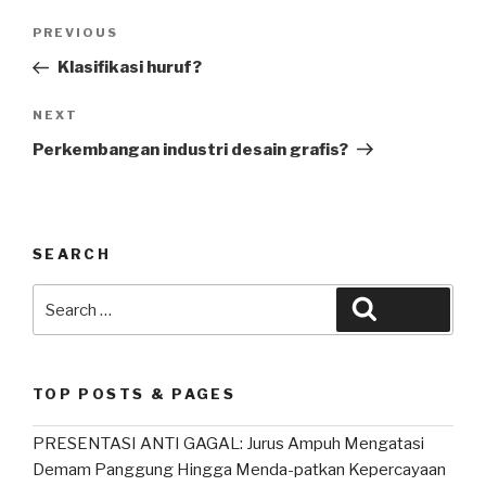
Post
Previous
PREVIOUS
navigation
Post
Klasifikasi huruf?
Next
NEXT
Post
Perkembangan industri desain grafis?
SEARCH
Search
Search
for:
TOP POSTS & PAGES
PRESENTASI ANTI GAGAL: Jurus Ampuh Mengatasi
Demam Panggung Hingga Menda-patkan Kepercayaan