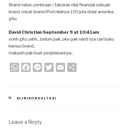
Brand value: perkiraan / taksiran nilai finansial sebuah
brand, misal: brand iPod nilainya 100 juta dolar amerika.
gitu.
David Christian September 9 at 10:41am
oohh gitu yahh…belum pak..oke pak nanti sya cari buku
kamus brand..
makasih pak buat penjelasannya..
W
F
Li
T
E
S
h
a
n
wi
m
h
at
c
e
tt
ail
ar
s
e
er
e
CATEGORIES
KLINIKONSULTASI
A
b
p
o
p
o
Leave a Reply