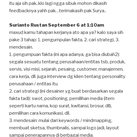
itu aja sih pak..klo lagi ngga sibuk mohon dikasih
feedbacknya yahh pak…terimakasih pak Surya..
Surianto Rustan September 6 at 1:10am
maxud kamu tahapan kerjanya ato apa ya? kalo saya sih
pake 3 tahap: 1. pengumpulan fakta, 2. cari strategi, 3.
mendesain.
1. pengumpuan fakta (ini apa adanya, ga bisa diubah2):
segala sesuatu tentang perusahaan/entitas tsb, produk,
servis, visi misi, sejarah, pesaing, customer, manajemen,
cara kerja, dll. juga interview dg klien tentang personality
perusahaan / entitas itu.
2. cari strategi (ini desainer yg buat berdasarkan segala
fakta tadi): swot, positioning, pemilihan media (item
seperti kartu nama, kop surat, kwitansi, brosur, dll),
pemilihan cara komunikasi, dll.
3. mendesain: mulai dari keywords / mindmapping,
membuat sketsa, thumbnails, sampai logo jadi, layout
sampai penerapannya di berbagai media.