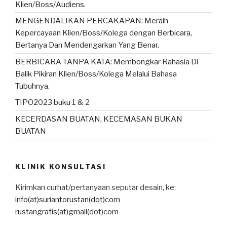
Klien/Boss/Audiens.
MENGENDALIKAN PERCAKAPAN: Meraih
Kepercayaan Klien/Boss/Kolega dengan Berbicara,
Bertanya Dan Mendengarkan Yang Benar.
BERBICARA TANPA KATA: Membongkar Rahasia Di
Balik Pikiran Klien/Boss/Kolega Melalui Bahasa
Tubuhnya.
TIPO2023 buku 1 & 2
KECERDASAN BUATAN, KECEMASAN BUKAN
BUATAN
KLINIK KONSULTASI
Kirimkan curhat/pertanyaan seputar desain, ke:
info(at)suriantorustan(dot)com
rustangrafis(at)gmail(dot)com