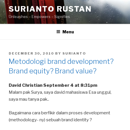
Skip
SURIANTO RUSTAN
to
Unleashes – Empowers – Signifies
content
Menu
POSTED
DECEMBER 30, 2010
BY
SURIANTO
ON
Metodologi brand development?
Brand equity? Brand value?
David Christian September 4 at 8:31pm
Malam pak Surya, saya david mahasiswa Esa unggul,
saya mau tanya pak..
Bagaimana cara berfikir dalam proses development
(methodology- ny) sebuah brand identity ?