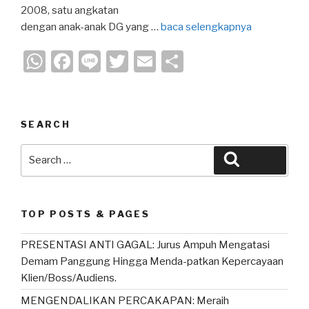
2008, satu angkatan
dengan anak-anak DG yang …
baca selengkapnya
W
F
Li
T
E
S
h
a
n
wi
m
h
at
c
e
tt
ail
ar
s
e
er
e
SEARCH
A
b
Search
Search
p
o
for:
p
o
k
TOP POSTS & PAGES
PRESENTASI ANTI GAGAL: Jurus Ampuh Mengatasi
Demam Panggung Hingga Menda-patkan Kepercayaan
Klien/Boss/Audiens.
MENGENDALIKAN PERCAKAPAN: Meraih