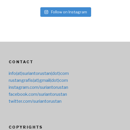
Follow on Instagram
CONTACT
info(at)suriantorustan(dot)com
rustangrafis(at)gmail(dot)com
instagram.com/suriantorustan
facebook.com/suriantorustan
twitter.com/suriantorustan
COPYRIGHTS