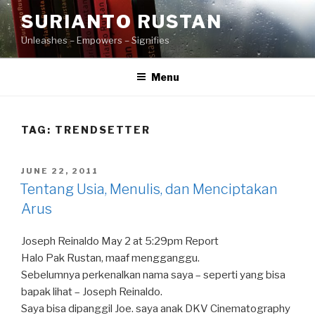
Skip
SURIANTO RUSTAN
to
Unleashes – Empowers – Signifies
content
Menu
TAG:
TRENDSETTER
POSTED
JUNE 22, 2011
ON
Tentang Usia, Menulis, dan Menciptakan
Arus
Joseph Reinaldo May 2 at 5:29pm Report
Halo Pak Rustan, maaf mengganggu.
Sebelumnya perkenalkan nama saya – seperti yang bisa
bapak lihat – Joseph Reinaldo.
Saya bisa dipanggil Joe. saya anak DKV Cinematography