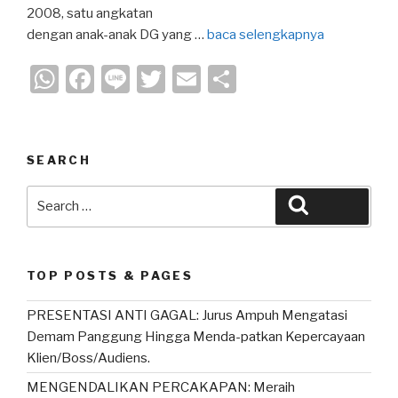
2008, satu angkatan
dengan anak-anak DG yang …
baca selengkapnya
W
F
Li
T
E
S
h
a
n
wi
m
h
at
c
e
tt
ail
ar
s
e
er
e
SEARCH
A
b
Search
Search
p
o
for:
p
o
k
TOP POSTS & PAGES
PRESENTASI ANTI GAGAL: Jurus Ampuh Mengatasi
Demam Panggung Hingga Menda-patkan Kepercayaan
Klien/Boss/Audiens.
MENGENDALIKAN PERCAKAPAN: Meraih