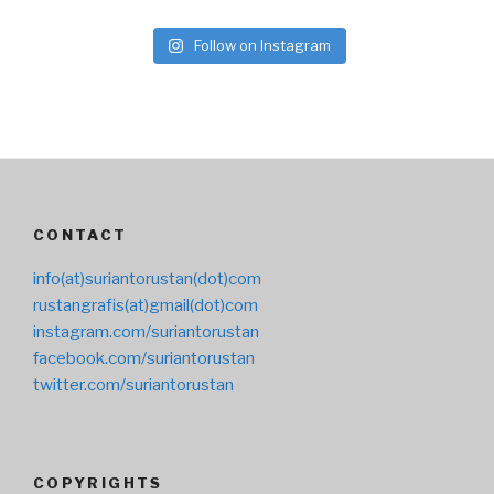
Follow on Instagram
CONTACT
info(at)suriantorustan(dot)com
rustangrafis(at)gmail(dot)com
instagram.com/suriantorustan
facebook.com/suriantorustan
twitter.com/suriantorustan
COPYRIGHTS