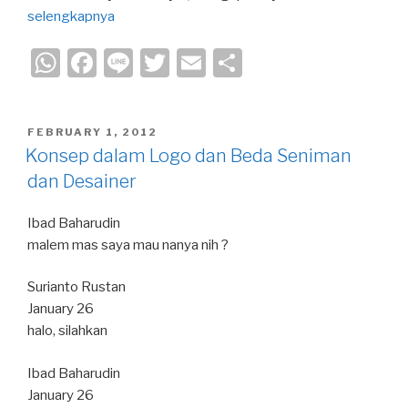
selengkapnya
W
F
Li
T
E
S
h
a
n
wi
m
h
at
c
e
tt
ail
ar
POSTED
FEBRUARY 1, 2012
s
e
er
e
ON
Konsep dalam Logo dan Beda Seniman
A
b
dan Desainer
p
o
Ibad Baharudin
p
o
malem mas saya mau nanya nih ?
k
Surianto Rustan
January 26
halo, silahkan
Ibad Baharudin
January 26