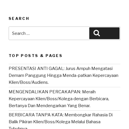
h
a
n
wi
m
h
at
c
e
tt
ail
ar
s
e
er
e
SEARCH
A
b
Search
Search
p
o
for:
p
o
k
TOP POSTS & PAGES
PRESENTASI ANTI GAGAL: Jurus Ampuh Mengatasi
Demam Panggung Hingga Menda-patkan Kepercayaan
Klien/Boss/Audiens.
MENGENDALIKAN PERCAKAPAN: Meraih
Kepercayaan Klien/Boss/Kolega dengan Berbicara,
Bertanya Dan Mendengarkan Yang Benar.
BERBICARA TANPA KATA: Membongkar Rahasia Di
Balik Pikiran Klien/Boss/Kolega Melalui Bahasa
Tubuhnya.