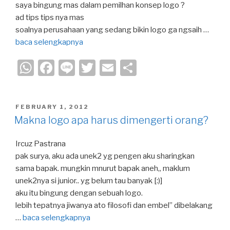
saya bingung mas dalam pemilhan konsep logo ?
ad tips tips nya mas
soalnya perusahaan yang sedang bikin logo ga ngsaih …
baca selengkapnya
W
F
Li
T
E
S
h
a
n
wi
m
h
at
c
e
tt
ail
ar
POSTED
FEBRUARY 1, 2012
s
e
er
e
ON
Makna logo apa harus dimengerti orang?
A
b
Ircuz Pastrana
p
o
pak surya, aku ada unek2 yg pengen aku sharingkan
p
o
sama bapak. mungkin mnurut bapak aneh,, maklum
k
unek2nya si junior.. yg belum tau banyak [:)]
aku itu bingung dengan sebuah logo.
lebih tepatnya jiwanya ato filosofi dan embel” dibelakang
…
baca selengkapnya