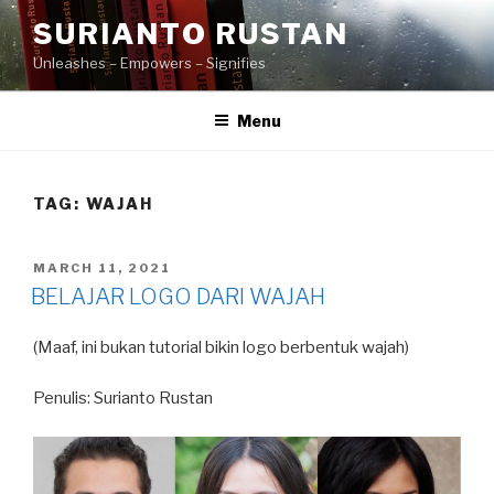
Skip
SURIANTO RUSTAN
to
Unleashes – Empowers – Signifies
content
Menu
TAG:
WAJAH
POSTED
MARCH 11, 2021
ON
BELAJAR LOGO DARI WAJAH
(Maaf, ini bukan tutorial bikin logo berbentuk wajah)
Penulis: Surianto Rustan