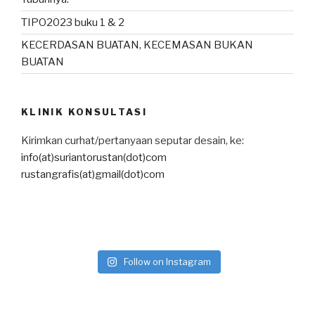
TIPO2023 buku 1 & 2
KECERDASAN BUATAN, KECEMASAN BUKAN
BUATAN
KLINIK KONSULTASI
Kirimkan curhat/pertanyaan seputar desain, ke:
info(at)suriantorustan(dot)com
rustangrafis(at)gmail(dot)com
Follow on Instagram