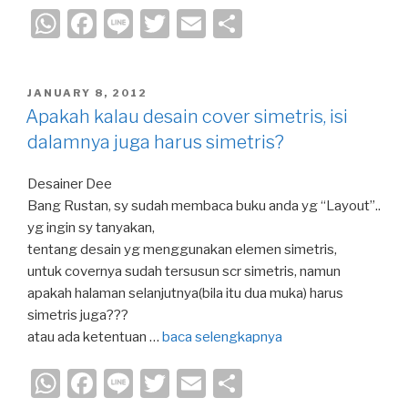
W
F
Li
T
E
S
h
a
n
wi
m
h
at
c
e
tt
ail
ar
POSTED
JANUARY 8, 2012
s
e
er
e
ON
Apakah kalau desain cover simetris, isi
A
b
dalamnya juga harus simetris?
p
o
Desainer Dee
p
o
Bang Rustan, sy sudah membaca buku anda yg “Layout”..
k
yg ingin sy tanyakan,
tentang desain yg menggunakan elemen simetris,
untuk covernya sudah tersusun scr simetris, namun
apakah halaman selanjutnya(bila itu dua muka) harus
simetris juga???
atau ada ketentuan …
baca selengkapnya
W
F
Li
T
E
S