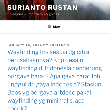
Skip
SURIANTO RUSTAN
to
Unleashes – Empowers – Signifies
content
Menu
POSTED
JANUARY 16, 2014
BY
SURIANTO
ON
Wayfinding hrs sesuai dg citra
perusahaannya? Knp desain
wayfinding di Indonesia cenderung
bergaya barat? Apa gaya barat lbh
unggul dri gaya Indonesia? Stasiun
Beos yg bergaya artdeco pakai
wayfinding yg minimalis, apa
cocok?