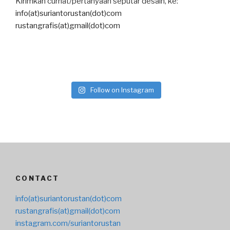
Kirimkan curhat/pertanyaan seputar desain, ke:
info(at)suriantorustan(dot)com
rustangrafis(at)gmail(dot)com
Follow on Instagram
CONTACT
info(at)suriantorustan(dot)com
rustangrafis(at)gmail(dot)com
instagram.com/suriantorustan