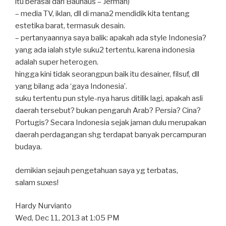
itu berasal dari Bauhaus – Jerman)
– media TV, iklan, dll di mana2 mendidik kita tentang
estetika barat, termasuk desain.
– pertanyaannya saya balik: apakah ada style Indonesia?
yang ada ialah style suku2 tertentu, karena indonesia
adalah super heterogen.
hingga kini tidak seorangpun baik itu desainer, filsuf, dll
yang bilang ada ‘gaya Indonesia’.
suku tertentu pun style-nya harus ditilik lagi, apakah asli
daerah tersebut? bukan pengaruh Arab? Persia? Cina?
Portugis? Secara Indonesia sejak jaman dulu merupakan
daerah perdagangan shg terdapat banyak percampuran
budaya.
demikian sejauh pengetahuan saya yg terbatas,
salam suxes!
Hardy Nurvianto
Wed, Dec 11, 2013 at 1:05 PM