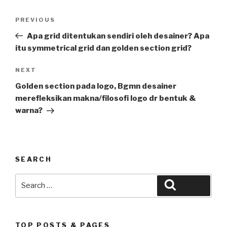
Post
Previous
PREVIOUS
navigation
Post
Apa grid ditentukan sendiri oleh desainer? Apa
itu symmetrical grid dan golden section grid?
Next
NEXT
Post
Golden section pada logo, Bgmn desainer
merefleksikan makna/filosofi logo dr bentuk &
warna?
SEARCH
Search
Search
for:
TOP POSTS & PAGES