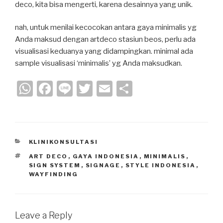
deco, kita bisa mengerti, karena desainnya yang unik.
nah, untuk menilai kecocokan antara gaya minimalis yg
Anda maksud dengan artdeco stasiun beos, perlu ada
visualisasi keduanya yang didampingkan. minimal ada
sample visualisasi ‘minimalis’ yg Anda maksudkan.
W
F
Li
T
E
S
h
a
n
wi
m
h
at
c
e
tt
ail
ar
s
e
er
e
CATEGORIES
KLINIKONSULTASI
A
b
TAGS
ART DECO
,
GAYA INDONESIA
,
MINIMALIS
,
p
o
SIGN SYSTEM
,
SIGNAGE
,
STYLE INDONESIA
,
WAYFINDING
p
o
k
Leave a Reply