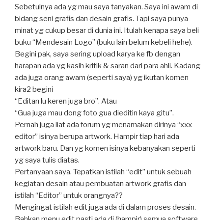
Sebetulnya ada yg mau saya tanyakan. Saya ini awam di
bidang seni grafis dan desain grafis. Tapi saya punya
minat yg cukup besar di dunia ini. Itulah kenapa saya beli
buku “Mendesain Logo” (buku lain belum kebeli hehe).
Begini pak, saya sering upload karya ke fb dengan
harapan ada yg kasih kritik & saran dari para ahli. Kadang
ada juga orang awam (seperti saya) yg ikutan komen
kira2 begini
“Editan lu keren juga bro”. Atau
“Gua juga mau dong foto gua dieditin kaya gitu”.
Pernah juga liat ada forum yg menamakan dirinya “xxx
editor” isinya berupa artwork. Hampir tiap hari ada
artwork baru. Dan yg komen isinya kebanyakan seperti
yg saya tulis diatas.
Pertanyaan saya. Tepatkan istilah “edit” untuk sebuah
kegiatan desain atau pembuatan artwork grafis dan
istilah “Editor” untuk orangnya??
Mengingat istilah edit juga ada di dalam proses desain.
Bahkan menu edit pasti ada di (hampir) semua software