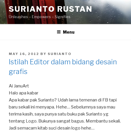
Skip
SURIANTO RUSTAN
to
Unleashes – Empowers – Signifies
content
Menu
POSTED
MAY 16, 2012
BY
SURIANTO
ON
Istilah Editor dalam bidang desain
grafis
Ai JanuArt
Halo apa kabar
Apa kabar pak Surianto? Udah lama temenan di FB tapi
baru sekali ini menyapa. Hehe… Sebelumnya saya mau
terima kasih, saya punya satu buku pak Surianto yg
tentang Logo. Bukunya sangat bagus. Membantu sekali.
Jadi semacam kitab suci desain logo hehe…