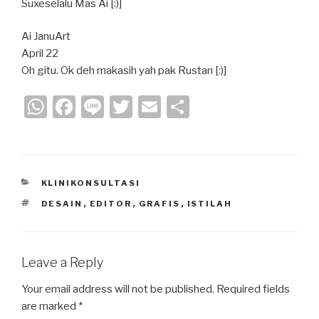
Suxeselalu Mas Ai [:)]
Ai JanuArt
April 22
Oh gitu. Ok deh makasih yah pak Rustan [:)]
W
F
Li
T
E
S
h
a
n
wi
m
h
at
c
e
tt
ail
ar
s
e
er
e
CATEGORIES
KLINIKONSULTASI
A
b
TAGS
DESAIN
,
EDITOR
,
GRAFIS
,
ISTILAH
p
o
p
o
k
Leave a Reply
Your email address will not be published.
Required fields
are marked
*