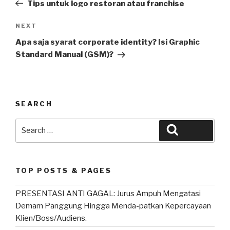
Post
Tips untuk logo restoran atau franchise
Next
NEXT
Post
Apa saja syarat corporate identity? Isi Graphic
Standard Manual (GSM)?
SEARCH
Search
Search
for:
TOP POSTS & PAGES
PRESENTASI ANTI GAGAL: Jurus Ampuh Mengatasi
Demam Panggung Hingga Menda-patkan Kepercayaan
Klien/Boss/Audiens.