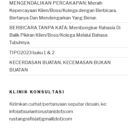
MENGENDALIKAN PERCAKAPAN: Meraih
Kepercayaan Klien/Boss/Kolega dengan Berbicara,
Bertanya Dan Mendengarkan Yang Benar.
BERBICARA TANPA KATA: Membongkar Rahasia Di
Balik Pikiran Klien/Boss/Kolega Melalui Bahasa
Tubuhnya.
TIPO2023 buku 1 & 2
KECERDASAN BUATAN, KECEMASAN BUKAN
BUATAN
KLINIK KONSULTASI
Kirimkan curhat/pertanyaan seputar desain, ke:
info(at)suriantorustan(dot)com
rustangrafis(at)gmail(dot)com